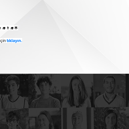
‍🎓👨‍🎓🌟
için
tıklayın.