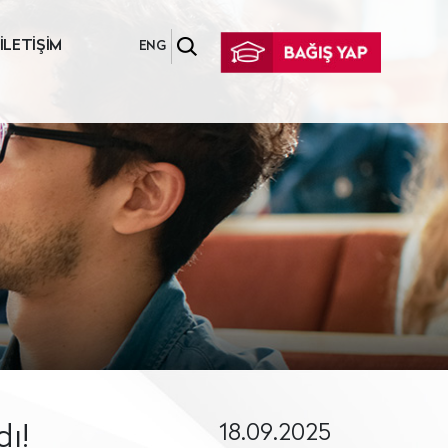
İLETİŞİM
ENG
18.09.2025
ı!