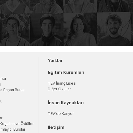
Yurtlar
Eğitim Kurumları
ursu
TEV İnanç Lisesi
u
Diğer Okullar
a Başarı Bursu
su
İnsan Kaynakları
TEV’de Kariyer
ar
oşulları ve Ödüller
İletişim
mlayıcı Burslar