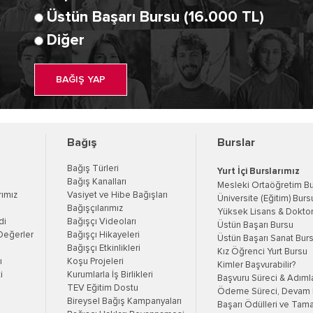
Üstün Başarı Bursu (16.000 TL)
Diğer
BAĞIŞ YAP
Bağış
Burslar
Bağış Türleri
Yurt İçi Burslarımız
Bağış Kanalları
Mesleki Ortaöğretim B
rımız
Vasiyet ve Hibe Bağışları
Üniversite (Eğitim) Burs
Bağışçılarımız
Yüksek Lisans & Doktor
di
Bağışçı Videoları
Üstün Başarı Bursu
Değerler
Bağışçı Hikayeleri
Üstün Başarı Sanat Bur
Bağışçı Etkinlikleri
Kız Öğrenci Yurt Bursu
ı
Koşu Projeleri
Kimler Başvurabilir?
i
Kurumlarla İş Birlikleri
Başvuru Süreci & Adıml
TEV Eğitim Dostu
Ödeme Süreci, Devam K
Bireysel Bağış Kampanyaları
Başarı Ödülleri ve Tama