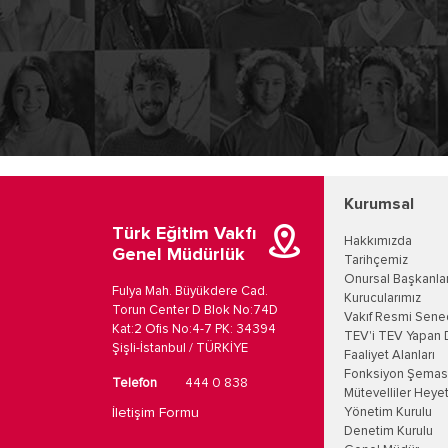
Kurumsal
Türk Eğitim Vakfı
Hakkımızda
Genel Müdürlük
Tarihçemiz
Onursal Başkanla
Fulya Mah. Büyükdere Cad.
Kurucularımız
Torun Center D Blok No:74D
Vakıf Resmi Sene
Kat:2 Ofis No:4-7 PK: 34394
TEV'i TEV Yapan 
Şişli-İstanbul / TÜRKİYE
Faaliyet Alanları
Fonksiyon Şemas
Telefon
444 0 838
Mütevelliler Heyet
İletişim Formu
Yönetim Kurulu
Denetim Kurulu