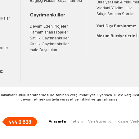
Bağışçı Hakları Beyannamesi
Bursiyer Hak & Yükümlül
Vicdani Yükümlülük
Sıkça Sorulan Sorular
Gayrimenkuller
tikalar
Yurt Dışı Burslarımız
Devam Eden Projeler
Tamamlanan Projeler
r
Mezun Bursiyerlerle İ
Satılık Gayrimenkuller
Kiralık Gayrimenkuller
yeler
İhale Duyuruları
ız
Bakanlar Kurulu Kararnamesi ile tanınan vergi muafiyeti uyarınca TEV’e karşılıksı
devam etmek şartıyla veraset ve intikal vergisi alınmaz.
Anasayfa
İletişim
Veri Güvenliği
Kişisel Veri