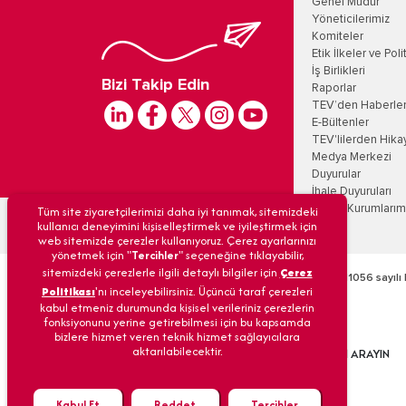
Genel Müdür
Yöneticilerimiz
Komiteler
Etik İlkeler ve Poli
İş Birlikleri
Bizi Takip Edin
Raporlar
TEV’den Haberle
E-Bültenler
TEV'lilerden Hika
Medya Merkezi
Duyurular
İhale Duyuruları
Tüm site ziyaretçilerimizi daha iyi tanımak, sitemizdeki
Eğitim Kurumlarım
kullanıcı deneyimini kişiselleştirmek ve iyileştirmek için
web sitemizde çerezler kullanıyoruz. Çerez ayarlarınızı
yönetmek için "
Tercihler
" seçeneğine tıklayabilir,
sitemizdeki çerezlerle ilgili detaylı bilgiler için
Çerez
Türk Eğitim Vakfı’na 09/12/1968 tarih ve 6/11056 sayılı 
Politikası
'nı inceleyebilirsiniz. Üçüncü taraf çerezleri
kabul etmeniz durumunda kişisel verileriniz çerezlerin
fonksiyonunu yerine getirebilmesi için bu kapsamda
bizlere hizmet veren teknik hizmet sağlayıcılara
© Türk Eğitim Vakfı
aktarılabilecektir.
BİZİ ARAYIN
Tüm hakları gizlidir.
Kabul Et
Reddet
Tercihler