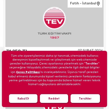
Fatih - İstanbul
07 ŞUBAT 2024
71.250 TL
Tüm site ziyaretçilerimizi daha iyi tanımak, sitemizdeki kullanıcı
KİRALIK OFİS
deneyimini kişiselleştirmek ve iyileştirmek için web sitemizde
çerezler kullanıyoruz. Çerez ayarlarınızı yönetmek için "
Tercihler
"
seçeneğine tıklayabilir, sitemizdeki çerezlerle ilgili detaylı bilgiler
detaylar için tıklayınız
için
Çerez Politikası
'nı inceleyebilirsiniz. Üçüncü taraf çerezleri
kabul etmeniz durumunda kişisel verileriniz çerezlerin fonksiyonunu
yerine getirebilmesi için bu kapsamda bizlere hizmet veren teknik
hizmet sağlayıcılara aktarılabilecektir.
Fatih - İstanbul
Kabul Et
Reddet
Tercihler