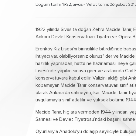
Doğum tarihi: 1922, Sivas - Vefat tarihi: 06 Şubat 2013
1922 yılında Sivas’ta doğan Zehra Macide Tanır, Er
Ankara Devlet Konservatuarı Tiyatro ve Opera Böl
Erenköy Kız Lisesi'ni birincilikle bitirdiğinde ba
ihtiyacı var, olabiliyorsanız olunuz" der ve Macide T
hazırlık yapmadan, hatta ne hazırlaması, neye ça
Lisesi'nde yapılan sınava girer ve aralarında Carl
konservatuvara kabul edilir. Valizini aldığı gibi A
kopamayan Macide Tanır konservatuvarı sınıf atlay
olarak Ankara'da sahneye çıkar. Macide Tanır tiya
uygulamayla sınıf atlatılır ve yüksek bölümü 1944 yı
Macide Tanır, hiç ara vermeden 1944 yılından, y
Sahnesi ve Devlet Tiyatrosu’ndaki başarılı sahne 
Oyunlarıyla Anadolu'yu dolaşıp seyirciyle buluşu