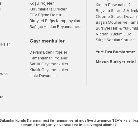
ı
Koşu Projeleri
Kimler Başvurabilir?
i
Kurumlarla İş Birlikleri
Başvuru Süreci & Adıml
TEV Eğitim Dostu
Ödeme Süreci, Devam K
Bireysel Bağış Kampanyaları
Başarı Ödülleri ve Tama
Bağışçı Hakları Beyannamesi
Bursiyer Hak & Yükümlül
Vicdani Yükümlülük
Sıkça Sorulan Sorular
Gayrimenkuller
tikalar
Yurt Dışı Burslarımız
Devam Eden Projeler
Tamamlanan Projeler
r
Mezun Bursiyerlerle İ
Satılık Gayrimenkuller
Kiralık Gayrimenkuller
yeler
İhale Duyuruları
ız
Bakanlar Kurulu Kararnamesi ile tanınan vergi muafiyeti uyarınca TEV’e karşılıksı
devam etmek şartıyla veraset ve intikal vergisi alınmaz.