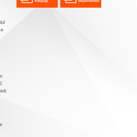
dül
ca
im
 6
adı,
ne