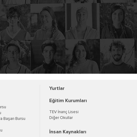
Yurtlar
Eğitim Kurumları
ursu
TEV İnanç Lisesi
u
Diğer Okullar
a Başarı Bursu
su
İnsan Kaynakları