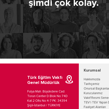
şimdi çok kolay.
Kurumsal
Türk Eğitim Vakfı
Hakkımızda
Genel Müdürlük
Tarihçemiz
Onursal Başkanla
Fulya Mah. Büyükdere Cad.
Kurucularımız
Torun Center D Blok No:74D
Vakıf Resmi Sene
Kat:2 Ofis No:4-7 PK: 34394
TEV'i TEV Yapan 
Şişli-İstanbul / TÜRKİYE
Faaliyet Alanları