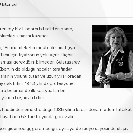
, İstanbul
enköy Kız Lisesi’ni bitirdikten sonra,
ümleri sınavını kazandı.
bası; "Bu memleketin mektepli sanatçıya
anır için tiyatronun yolu açılır. Hiçbir
lışması gerektiğini bilmeden Galatasaray
 Ebert'in de olduğu hocalar tarafından
nkara'nın yolunu tutan ve uzun yıllar oradan
arak bitirir. 1943 yılında profesyonel
tro bölümünde ilk kez yapılan bir
lında başarıyla bitirir.
aş haddinden emekli olduğu 1985 yılına kadar devam eden Tatbikat
hayatında 63 farklı oyunda görev alır.
rken gidemediği, göremediği seyirciye de radyo sayesinde ulaşır.