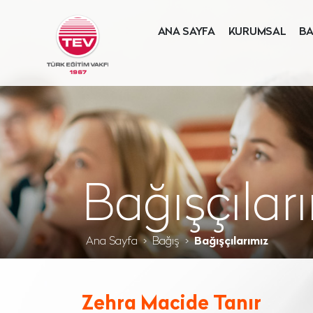
ANA SAYFA
KURUMSAL
BA
Bağışçılar
Ana Sayfa
Bağış
Bağışçılarımız
Zehra Macide Tanır