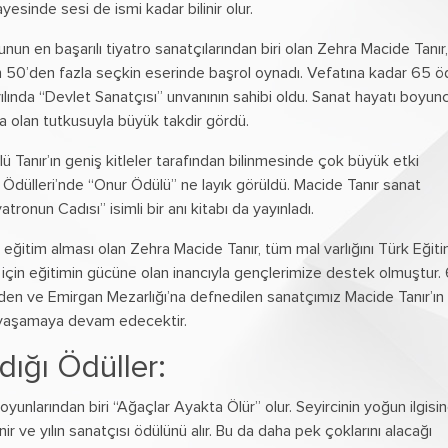
yesinde sesi de ismi kadar bilinir olur.
unun en başarılı tiyatro sanatçılarından biri olan Zehra Macide Tanır,
 50’den fazla seçkin eserinde başrol oynadı. Vefatına kadar 65 ö
yılında “Devlet Sanatçısı” unvanının sahibi oldu. Sanat hayatı boyun
a olan tutkusuyla büyük takdir gördü.
 Tanır’ın geniş kitleler tarafından bilinmesinde çok büyük etki
ro Ödülleri’nde “Onur Ödülü” ne layık görüldü. Macide Tanır sanat
onun Cadısı” isimli bir anı kitabı da yayınladı.
eğitim alması olan Zehra Macide Tanır, tüm mal varlığını Türk Eğit
rı için eğitimin gücüne olan inancıyla gençlerimize destek olmuştur.
en ve Emirgan Mezarlığı’na defnedilen sanatçımız Macide Tanır’ın 
ma yaşamaya devam edecektir.
dığı Ödüller:
yunlarından biri “Ağaçlar Ayakta Ölür” olur. Seyircinin yoğun ilgisi
enir ve yılın sanatçısı ödülünü alır. Bu da daha pek çoklarını alacağı