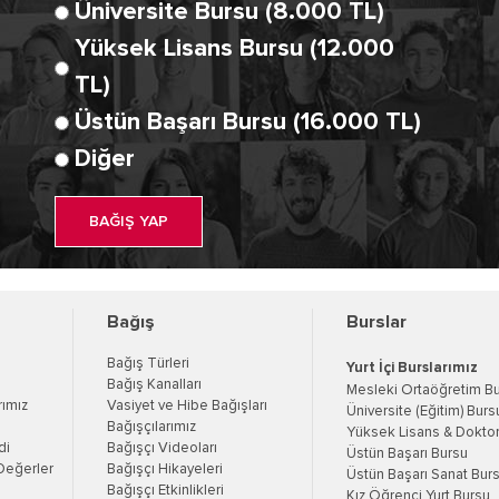
Üniversite Bursu (8.000 TL)
Yüksek Lisans Bursu (12.000
TL)
Üstün Başarı Bursu (16.000 TL)
Diğer
BAĞIŞ YAP
Bağış
Burslar
Bağış Türleri
Yurt İçi Burslarımız
Bağış Kanalları
Mesleki Ortaöğretim B
rımız
Vasiyet ve Hibe Bağışları
Üniversite (Eğitim) Burs
Bağışçılarımız
Yüksek Lisans & Doktor
di
Bağışçı Videoları
Üstün Başarı Bursu
Değerler
Bağışçı Hikayeleri
Üstün Başarı Sanat Bur
Bağışçı Etkinlikleri
Kız Öğrenci Yurt Bursu