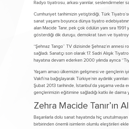
Radyo tiyatrosu, arkası yarınlar, seslendirmeler sa
Cumhuriyet tarihimizin yetiştirdiği, Türk Tiyatro’s
sanat yaşamı boyunca dünya tiyatro edebiyatının
alan Macide Tanır, pek çok ödülün yanı sıra 1991 
gösterdiği dik duruşu, demokrat tavrı ve tiyatroy
“Şehnaz Tango” TV dizisinde Şehnaz’ın annesi rolü
sağladı. Sanatçı son olarak 17. Sadri Alışık Tiyat
hayatına devam ederken 2000 yılında ayrıca “Tiyatr
Yaşam amacı ülkemizin gelişmesi ve gençlerin iyi 
Vakfı’na bağışlayarak Türkiye’nin aydınlık yarınla
Şubat 2013 tarihinde, İstanbul’da yaşama veda ed
gençlerimizin eğitimine sağladığı katkı ile dai
Zehra Macide Tanır’ın Al
Başarılarla dolu sanat hayatında hiç unutulmayan o
birbirinden önemli isimlerin olumlu eleştirileri ekl