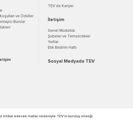
TEV’de Kariyer
ar
oşulları ve Ödüller
İletişim
mlayıcı Burslar
ükleri
Genel Müdürlük
Şubeler ve Temsilcilikler
Yurtlar
Etik Bildirim Hattı
letişim
Sosyal Medyada TEV
z intikal edecek mallar nedeniyle TEV’in kuruluş niteliği