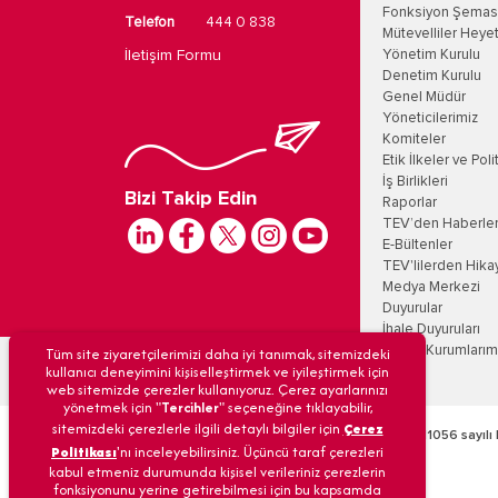
Fonksiyon Şemas
Telefon
444 0 838
Mütevelliler Heyet
İletişim Formu
Yönetim Kurulu
Denetim Kurulu
Genel Müdür
Yöneticilerimiz
Komiteler
Etik İlkeler ve Poli
İş Birlikleri
Bizi Takip Edin
Raporlar
TEV’den Haberle
E-Bültenler
TEV'lilerden Hika
Medya Merkezi
Duyurular
İhale Duyuruları
Tüm site ziyaretçilerimizi daha iyi tanımak, sitemizdeki
Eğitim Kurumlarım
kullanıcı deneyimini kişiselleştirmek ve iyileştirmek için
web sitemizde çerezler kullanıyoruz. Çerez ayarlarınızı
yönetmek için "
Tercihler
" seçeneğine tıklayabilir,
sitemizdeki çerezlerle ilgili detaylı bilgiler için
Çerez
Türk Eğitim Vakfı’na 09/12/1968 tarih ve 6/11056 sayılı 
Politikası
'nı inceleyebilirsiniz. Üçüncü taraf çerezleri
kabul etmeniz durumunda kişisel verileriniz çerezlerin
fonksiyonunu yerine getirebilmesi için bu kapsamda