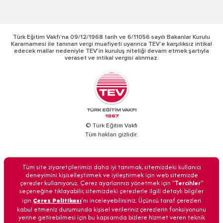
Türk Eğitim Vakfı’na 09/12/1968 tarih ve 6/11056 sayılı Bakanlar Kurulu
Kararnamesi ile tanınan vergi muafiyeti uyarınca TEV’e karşılıksız intikal
edecek mallar nedeniyle TEV’in kuruluş niteliği devam etmek şartıyla
veraset ve intikal vergisi alınmaz.
© Türk Eğitim Vakfı
Tüm hakları gizlidir.
BİZİ ARAYIN
Tüm site ziyaretçilerimizi daha iyi tanımak, sitemizdeki kullanıcı
deneyimini kişiselleştirmek ve iyileştirmek için web sitemizde
çerezler kullanıyoruz. Çerez ayarlarınızı yönetmek için "
Tercihler
"
seçeneğine tıklayabilir, sitemizdeki çerezlerle ilgili detaylı bilgiler
için
Çerez Politikası
'nı inceleyebilirsiniz. Üçüncü taraf çerezleri
Anasayfa
İletişim
Veri Güvenliği
Kişisel Verilerin Korunması
kabul etmeniz durumunda kişisel verileriniz çerezlerin fonksiyonunu
yerine getirebilmesi için bu kapsamda bizlere hizmet veren teknik