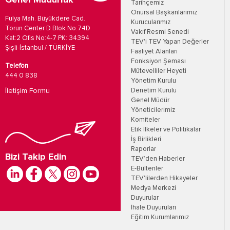
Genel Müdürlük
Tarihçemiz
Onursal Başkanlarımız
Fulya Mah. Büyükdere Cad.
Kurucularımız
Torun Center D Blok No:74D
Vakıf Resmi Senedi
Kat:2 Ofis No:4-7 PK: 34394
TEV'i TEV Yapan Değerler
Şişli-İstanbul / TÜRKİYE
Faaliyet Alanları
Fonksiyon Şeması
Telefon
Mütevelliler Heyeti
444 0 838
Yönetim Kurulu
İletişim Formu
Denetim Kurulu
Genel Müdür
Yöneticilerimiz
Komiteler
Etik İlkeler ve Politikalar
İş Birlikleri
Raporlar
Bizi Takip Edin
TEV’den Haberler
E-Bültenler
TEV'lilerden Hikayeler
Medya Merkezi
Duyurular
İhale Duyuruları
Eğitim Kurumlarımız