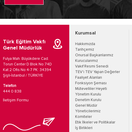
Kurumsal
Türk Eğitim Vakfı
Hakkımızda
Genel Müdürlük
Tarihçemiz
Onursal Başkanlarımız
Fulya Mah. Büyükdere Cad.
Kurucularımız
Torun Center D Blok No:74D
Vakıf Resmi Senedi
Kat:2 Ofis No:4-7 PK: 34394
TEV'i TEV Yapan Değerler
Şişli-İstanbul / TÜRKİYE
Faaliyet Alanları
Fonksiyon Şeması
Telefon
Mütevelliler Heyeti
444 0 838
Yönetim Kurulu
İletişim Formu
Denetim Kurulu
Genel Müdür
Yöneticilerimiz
Komiteler
Etik İlkeler ve Politikalar
İş Birlikleri