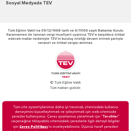
Sosyal Medyada TEV
Türk Eğitim Vakfı’na 09/12/1968 tarih ve 6/11056 sayılı Bakanlar Kurulu
Kararnamesi ile tanınan vergi muafiyeti uyarınca TEV’e karşılıksız intikal
edecek mallar nedeniyle TEV’in kuruluş niteliği devam etmek şartıyla
veraset ve intikal vergisi alınmaz.
© Türk Eğitim Vakfı
Tüm hakları gizlidir.
BİZİ ARAYIN
Tüm site ziyaretçilerimizi daha iyi tanımak, sitemizdeki kullanıcı
deneyimini kişiselleştirmek ve iyileştirmek için web sitemizde
çerezler kullanıyoruz. Çerez ayarlarınızı yönetmek için "
Tercihler
"
seçeneğine tıklayabilir, sitemizdeki çerezlerle ilgili detaylı bilgiler
için
Çerez Politikası
'nı inceleyebilirsiniz. Üçüncü taraf çerezleri
Anasayfa
İletişim
Veri Güvenliği
Kişisel Verilerin Korunması