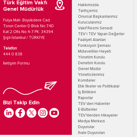
Türk Eğitim Vakfı
Hakkımızda
Genel Müdürlük
Tarihçemiz
Onursal Başkanlarımız
Fulya Mah. Büyükdere Cad.
Kurucularımız
Torun Center D Blok No:74D
Vakıf Resmi Senedi
Kat:2 Ofis No:4-7 PK: 34394
TEV'i TEV Yapan Değerler
Şişli-İstanbul / TÜRKİYE
Faaliyet Alanları
Fonksiyon Şeması
Telefon
Mütevelliler Heyeti
444 0 838
Yönetim Kurulu
İletişim Formu
Denetim Kurulu
Genel Müdür
Yöneticilerimiz
Komiteler
Etik İlkeler ve Politikalar
İş Birlikleri
Raporlar
Bizi Takip Edin
TEV’den Haberler
E-Bültenler
TEV'lilerden Hikayeler
Medya Merkezi
Duyurular
İhale Duyuruları