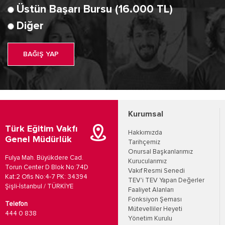
Üstün Başarı Bursu (16.000 TL)
Diğer
BAĞIŞ YAP
Kurumsal
Türk Eğitim Vakfı
Hakkımızda
Genel Müdürlük
Tarihçemiz
Onursal Başkanlarımız
Fulya Mah. Büyükdere Cad.
Kurucularımız
Torun Center D Blok No:74D
Vakıf Resmi Senedi
Kat:2 Ofis No:4-7 PK: 34394
TEV'i TEV Yapan Değerler
Şişli-İstanbul / TÜRKİYE
Faaliyet Alanları
Fonksiyon Şeması
Telefon
Mütevelliler Heyeti
444 0 838
Yönetim Kurulu