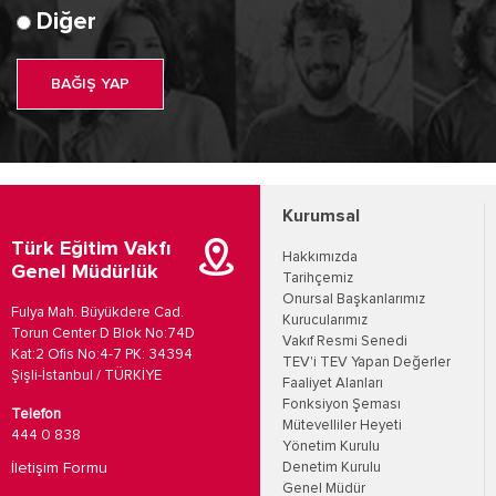
Diğer
BAĞIŞ YAP
Kurumsal
Türk Eğitim Vakfı
Hakkımızda
Genel Müdürlük
Tarihçemiz
Onursal Başkanlarımız
Fulya Mah. Büyükdere Cad.
Kurucularımız
Torun Center D Blok No:74D
Vakıf Resmi Senedi
Kat:2 Ofis No:4-7 PK: 34394
TEV'i TEV Yapan Değerler
Şişli-İstanbul / TÜRKİYE
Faaliyet Alanları
Fonksiyon Şeması
Telefon
Mütevelliler Heyeti
444 0 838
Yönetim Kurulu
İletişim Formu
Denetim Kurulu
Genel Müdür