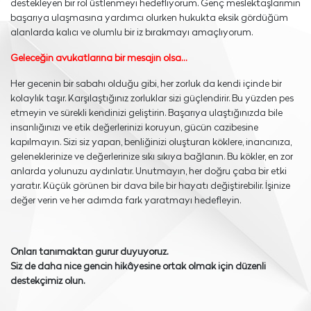
destekleyen bir rol üstlenmeyi hedefliyorum. Genç meslektaşlarımın
başarıya ulaşmasına yardımcı olurken hukukta eksik gördüğüm
alanlarda kalıcı ve olumlu bir iz bırakmayı amaçlıyorum.
Geleceğin avukatlarına bir mesajın olsa…
Her gecenin bir sabahı olduğu gibi, her zorluk da kendi içinde bir
kolaylık taşır. Karşılaştığınız zorluklar sizi güçlendirir. Bu yüzden pes
etmeyin ve sürekli kendinizi geliştirin. Başarıya ulaştığınızda bile
insanlığınızı ve etik değerlerinizi koruyun, gücün cazibesine
kapılmayın. Sizi siz yapan, benliğinizi oluşturan köklere, inancınıza,
geleneklerinize ve değerlerinize sıkı sıkıya bağlanın. Bu kökler, en zor
anlarda yolunuzu aydınlatır. Unutmayın, her doğru çaba bir etki
yaratır. Küçük görünen bir dava bile bir hayatı değiştirebilir. İşinize
değer verin ve her adımda fark yaratmayı hedefleyin.
Onları tanımaktan gurur duyuyoruz.
Siz de daha nice gencin hikâyesine ortak olmak için düzenli
destekçimiz olun.