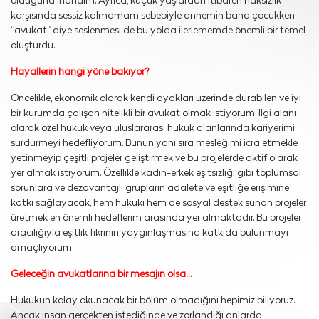
olduğuna inandım. Ayrıca, küçük yaşlardan itibaren haksızlık
karşısında sessiz kalmamam sebebiyle annemin bana çocukken
“avukat” diye seslenmesi de bu yolda ilerlememde önemli bir temel
oluşturdu.
Hayallerin hangi yöne bakıyor?
Öncelikle, ekonomik olarak kendi ayakları üzerinde durabilen ve iyi
bir kurumda çalışan nitelikli bir avukat olmak istiyorum. İlgi alanı
olarak özel hukuk veya uluslararası hukuk alanlarında kariyerimi
sürdürmeyi hedefliyorum. Bunun yanı sıra mesleğimi icra etmekle
yetinmeyip çeşitli projeler geliştirmek ve bu projelerde aktif olarak
yer almak istiyorum. Özellikle kadın-erkek eşitsizliği gibi toplumsal
sorunlara ve dezavantajlı grupların adalete ve eşitliğe erişimine
katkı sağlayacak, hem hukuki hem de sosyal destek sunan projeler
üretmek en önemli hedeflerim arasında yer almaktadır. Bu projeler
aracılığıyla eşitlik fikrinin yaygınlaşmasına katkıda bulunmayı
amaçlıyorum.
Geleceğin avukatlarına bir mesajın olsa…
Hukukun kolay okunacak bir bölüm olmadığını hepimiz biliyoruz.
Ancak insan gerçekten istediğinde ve zorlandığı anlarda