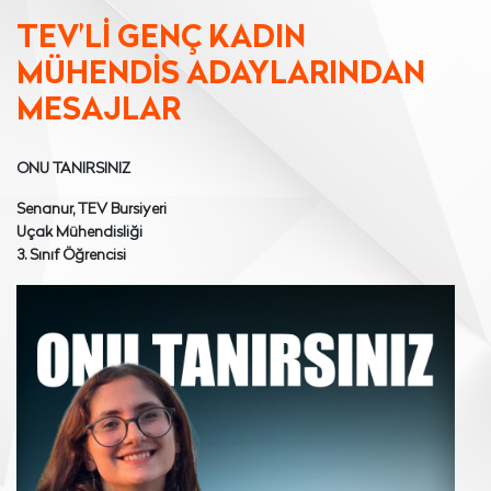
TEV’Lİ GENÇ KADIN
MÜHENDİS ADAYLARINDAN
MESAJLAR
ONU TANIRSINIZ
Senanur, TEV Bursiyeri
Uçak Mühendisliği
3. Sınıf Öğrencisi