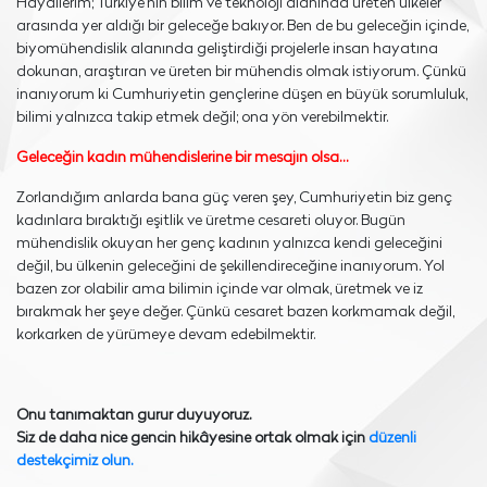
Hayallerim; Türkiye’nin bilim ve teknoloji alanında üreten ülkeler
arasında yer aldığı bir geleceğe bakıyor. Ben de bu geleceğin içinde,
biyomühendislik alanında geliştirdiği projelerle insan hayatına
dokunan, araştıran ve üreten bir mühendis olmak istiyorum. Çünkü
inanıyorum ki Cumhuriyetin gençlerine düşen en büyük sorumluluk,
bilimi yalnızca takip etmek değil; ona yön verebilmektir.
Geleceğin kadın mühendislerine bir mesajın olsa…
Zorlandığım anlarda bana güç veren şey, Cumhuriyetin biz genç
kadınlara bıraktığı eşitlik ve üretme cesareti oluyor. Bugün
mühendislik okuyan her genç kadının yalnızca kendi geleceğini
değil, bu ülkenin geleceğini de şekillendireceğine inanıyorum. Yol
bazen zor olabilir ama bilimin içinde var olmak, üretmek ve iz
bırakmak her şeye değer. Çünkü cesaret bazen korkmamak değil,
korkarken de yürümeye devam edebilmektir.
Onu tanımaktan gurur duyuyoruz.
Siz de daha nice gencin hikâyesine ortak olmak için
düzenli
destekçimiz olun.