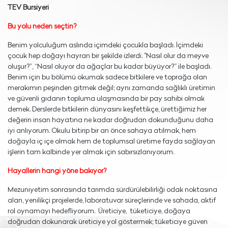
TEV Bursiyeri
Bu yolu neden seçtin?
Benim yolculuğum aslında içimdeki çocukla başladı. İçimdeki
çocuk hep doğayı hayran bir şekilde izlerdi. "Nasıl olur da meyve
oluşur?”, “Nasıl oluyor da ağaçlar bu kadar büyüyor?” ile başladı.
Benim için bu bölümü okumak sadece bitkilere ve toprağa olan
merakımın peşinden gitmek değil; aynı zamanda sağlıklı üretimin
ve güvenli gıdanın topluma ulaşmasında bir pay sahibi olmak
demek. Derslerde bitkilerin dünyasını keşfettikçe, ürettiğimiz her
değerin insan hayatına ne kadar doğrudan dokunduğunu daha
iyi anlıyorum. Okulu bitirip bir an önce sahaya atılmak, hem
doğayla iç içe olmak hem de toplumsal üretime fayda sağlayan
işlerin tam kalbinde yer almak için sabırsızlanıyorum.
Hayallerin hangi yöne bakıyor?
Mezuniyetim sonrasında tarımda sürdürülebilirliği odak noktasına
alan, yenilikçi projelerde, laboratuvar süreçlerinde ve sahada, aktif
rol oynamayı hedefliyorum. Üreticiye, tüketiciye, doğaya
doğrudan dokunarak üreticiye yol göstermek; tüketiciye güven