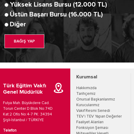
Yüksek Lisans Bursu (12.000 TL)
Üstün Başarı Bursu (16.000 TL)
Diğer
BAĞIŞ YAP
Kurumsal
Türk Eğitim Vakfı
Hakkımızda
Genel Müdürlük
Tarihçemiz
Onursal Başkanlarımız
Fulya Mah. Büyükdere Cad.
Kurucularımız
Torun Center D Blok No:74D
Vakıf Resmi Senedi
Kat:2 Ofis No:4-7 PK: 34394
TEV'i TEV Yapan Değerler
Şişli-İstanbul / TÜRKİYE
Faaliyet Alanları
Fonksiyon Şeması
Telefon
Mütevelliler Heyeti