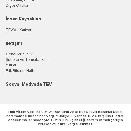
TEV İnanç Lisesi
Diğer Okullar
İnsan Kaynakları
TEV’de Kariyer
İletişim
Genel Müdürlük
Şubeler ve Temsilcilikler
Yurtlar
Etik Bildirim Hattı
Sosyal Medyada TEV
Türk Eğitim Vakfı’na 09/12/1968 tarih ve 6/11056 sayılı Bakanlar Kurulu
Kararnamesi ile tanınan vergi muafiyeti uyarınca TEV’e karşılıksız intikal
edecek mallar nedeniyle TEV’in kuruluş niteliği devam etmek şartıyla
veraset ve intikal vergisi alınmaz.