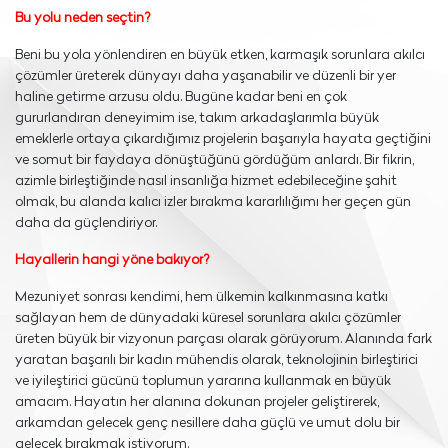
Bu yolu neden seçtin?
Beni bu yola yönlendiren en büyük etken, karmaşık sorunlara akılcı
çözümler üreterek dünyayı daha yaşanabilir ve düzenli bir yer
haline getirme arzusu oldu. Bugüne kadar beni en çok
gururlandıran deneyimim ise, takım arkadaşlarımla büyük
emeklerle ortaya çıkardığımız projelerin başarıyla hayata geçtiğini
ve somut bir faydaya dönüştüğünü gördüğüm anlardı. Bir fikrin,
azimle birleştiğinde nasıl insanlığa hizmet edebileceğine şahit
olmak, bu alanda kalıcı izler bırakma kararlılığımı her geçen gün
daha da güçlendiriyor.
Hayallerin hangi yöne bakıyor?
Mezuniyet sonrası kendimi, hem ülkemin kalkınmasına katkı
sağlayan hem de dünyadaki küresel sorunlara akılcı çözümler
üreten büyük bir vizyonun parçası olarak görüyorum. Alanında fark
yaratan başarılı bir kadın mühendis olarak, teknolojinin birleştirici
ve iyileştirici gücünü toplumun yararına kullanmak en büyük
amacım. Hayatın her alanına dokunan projeler geliştirerek,
arkamdan gelecek genç nesillere daha güçlü ve umut dolu bir
gelecek bırakmak istiyorum.