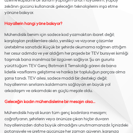
üzerine kapsamlı bir sunum yaptığım andı. Hayallerim, yapay
zekânın gücünü kullanarak geleceğin teknolojilerini inşa etme
yönüne bakıyor.
Hayallerin hangi yöne bakıyor?
Mühendislik benim için sadece kod yazmaktan ibaret değil;
karşılaşılan problemlere akılcı, yenilikçi ve vizyoner çözümler
üretebilme sanatıdır. Küçük bir şehirde okumama rağmen attığım
her cesur adımda ve yer aldığım her projede bir TEV bursiyeri kimliği
taşımak bana inanılmaz bir özgüven sağlıyor. Şu an gururla
yürüttüğüm TEV Genç Batman İl Temsilciliği görevi de bana
liderlik vasıflarımı geliştirme ve harika bir topluluğun parçası olma
şansı tanıdı. TEV ailesi, sadece maddi bir destekçi değil;
hayallerimin sınırlarını kaldırmamı sağlayan en büyük yol
arkadaşım ve arkamdaki en güçlü meşale oldu.
Geleceğin kadın mühendislerine bir mesajın olsa…
Mühendislik hayali kuran tüm genç kadınlara mesajım;
coğrafyanın, şehirlerin veya önünüze çıkan hiçbir duvarın
hayallerinizden daha büyük olmadığını unutmamanızdır. İçinizdeki
potansiyele ve üretme gücünüze her zaman güvenin, karşınıza