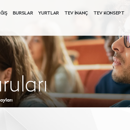
ĞIŞ
BURSLAR
YURTLAR
TEV İNANÇ
TEV KONSEPT
ruları
ayları