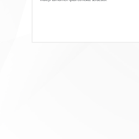
ihaleyi tamamen iptal etmekte serbesttir.