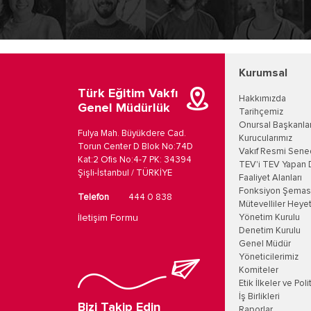
Kurumsal
Türk Eğitim Vakfı
Hakkımızda
Genel Müdürlük
Tarihçemiz
Onursal Başkanla
Fulya Mah. Büyükdere Cad.
Kurucularımız
Torun Center D Blok No:74D
Vakıf Resmi Sene
Kat:2 Ofis No:4-7 PK: 34394
TEV'i TEV Yapan 
Şişli-İstanbul / TÜRKİYE
Faaliyet Alanları
Fonksiyon Şemas
Telefon
444 0 838
Mütevelliler Heyet
İletişim Formu
Yönetim Kurulu
Denetim Kurulu
Genel Müdür
Yöneticilerimiz
Komiteler
Etik İlkeler ve Poli
İş Birlikleri
Bizi Takip Edin
Raporlar