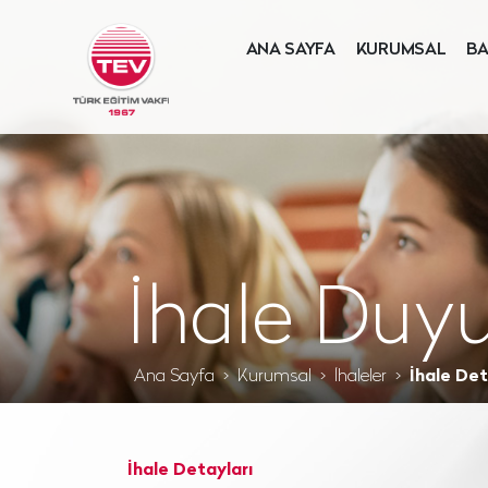
ANA SAYFA
KURUMSAL
BA
İhale Duyu
Ana Sayfa
Kurumsal
İhaleler
İhale Det
İhale Detayları