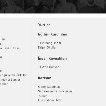
Yurtlar
Eğitim Kurumları
ursu
TEV İnanç Lisesi
u
Diğer Okullar
a Başarı Bursu
su
İnsan Kaynakları
TEV’de Kariyer
ar
oşulları ve Ödüller
İletişim
mlayıcı Burslar
ükleri
Genel Müdürlük
Şubeler ve Temsilcilikler
Yurtlar
Etik Bildirim Hattı