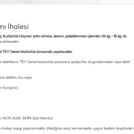
mı İhalesi
urbanlık Hayvan satın alması, kesimi, paketlenmesi işlemleri (16 kg - 18 kg vb.
e edilecektir.
’te TEV Genel Müdürlük binasında yapılacaktır.
lı tekliflerini, TEV Genel Müdürlük adresine e-posta/fax ile göndermeleri veya teklif
rine; telefon, fax veya
n Süngülü),
o:111, Kat:8, 34394 Şişli/İstanbul
ıp ihaleyi yapıp yapmamakta, dilediğine verip vermemekte, uygun bedelin tespitinde 