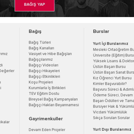
BAĞIŞ YAP
Bağış
Burslar
Bağış Türleri
Yurt İçi Burslarımız
Bağış Kanalları
Mesleki Ortaöğretim B
rımız
Vasiyet ve Hibe Bağışları
Üniversite (Eğitim) Burs
Bağışçılarımız
Yüksek Lisans & Doktor
di
Bağışçı Videoları
Üstün Başarı Bursu
Değerler
Bağışçı Hikayeleri
Üstün Başarı Sanat Bur
Bağışçı Etkinlikleri
Kız Öğrenci Yurt Bursu
ı
Koşu Projeleri
Kimler Başvurabilir?
i
Kurumlarla İş Birlikleri
Başvuru Süreci & Adıml
TEV Eğitim Dostu
Ödeme Süreci, Devam K
Bireysel Bağış Kampanyaları
Başarı Ödülleri ve Tama
Bağışçı Hakları Beyannamesi
Bursiyer Hak & Yükümlül
Vicdani Yükümlülük
Sıkça Sorulan Sorular
Gayrimenkuller
tikalar
Yurt Dışı Burslarımız
Devam Eden Projeler