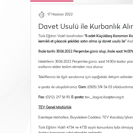
17 Haziran 2022
Davet Usulü ile Kurbanlık Alı
Türk Eğitim Vakfı tarafından
“8 adet Küçükbaş Karaman Koç K
kemikli et çıkacak şekilde)
satın alma işi davet usulü ile”
ihal
İhale tarihi 30.06.2022 Perşembe günü olup, ihale saat 14.00
İsteklilerin 30.06.2022 Perşembe günü, saat 14.00’e kadar yazı
asıllarını elden teslim etmeleri rica olunur.
Teklifleriniz ile ilgili sorularınız için aşağıdaki iletişim adresle
e-posta ile ulaşabilirsiniz.
Gsm:
(0505) 574 54 03 (Abdurahma
Fax:
(0212) 217 56 90,
E-posta:
tev_bagiscilar@tev.org.tr
TEV Genel Müdürlük
Esentepe Mahallesi, Büyükdere Caddesi, TEV Kocabaş İşhanı, N
Türk Eğitim Vakfı 4734 ve 4735 sayılı kanunlara tabi olmay