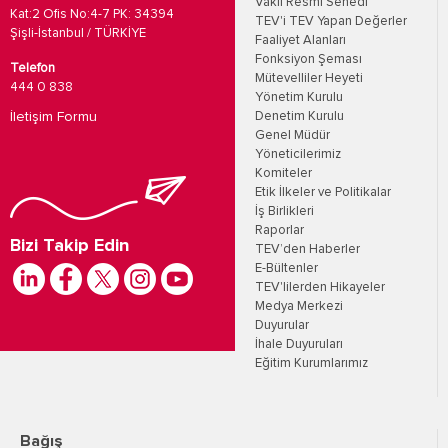
Vakıf Resmi Senedi
Kat:2 Ofis No:4-7 PK: 34394
TEV'i TEV Yapan Değerler
Şişli-İstanbul / TÜRKİYE
Faaliyet Alanları
Fonksiyon Şeması
Telefon
Mütevelliler Heyeti
444 0 838
Yönetim Kurulu
İletişim Formu
Denetim Kurulu
Genel Müdür
Yöneticilerimiz
Komiteler
Etik İlkeler ve Politikalar
İş Birlikleri
Raporlar
Bizi Takip Edin
TEV’den Haberler
E-Bültenler
TEV'lilerden Hikayeler
Medya Merkezi
Duyurular
İhale Duyuruları
Eğitim Kurumlarımız
Bağış