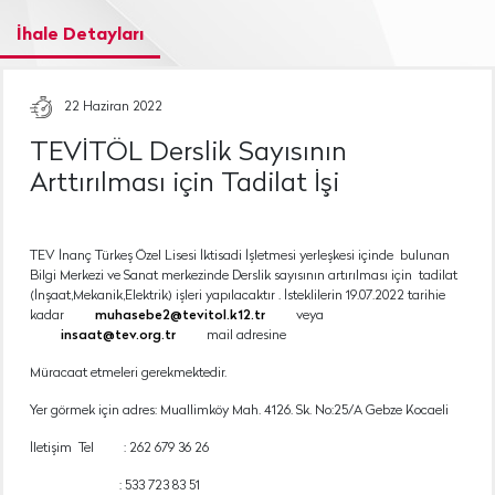
İhale Detayları
22 Haziran 2022
TEVİTÖL Derslik Sayısının
Arttırılması için Tadilat İşi
TEV İnanç Türkeş Özel Lisesi İktisadi İşletmesi yerleşkesi içinde bulunan
Bilgi Merkezi ve Sanat merkezinde Derslik sayısının artırılması için tadilat
(İnşaat,Mekanik,Elektrik) işleri yapılacaktır . İsteklilerin 19.07.2022 tarihie
kadar
muhasebe2@tevitol.k12.tr
veya
insaat@tev.org.tr
mail adresine
Müracaat etmeleri gerekmektedir.
Yer görmek için adres: Muallimköy Mah. 4126. Sk. No:25/A Gebze Kocaeli
İletişim Tel : 262 679 36 26
: 533 723 83 51