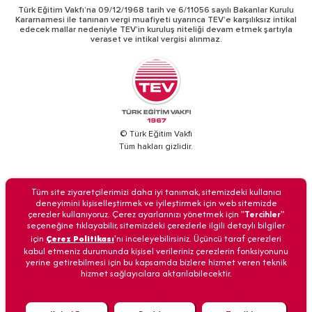
Türk Eğitim Vakfı’na 09/12/1968 tarih ve 6/11056 sayılı Bakanlar Kurulu
Kararnamesi ile tanınan vergi muafiyeti uyarınca TEV’e karşılıksız intikal
edecek mallar nedeniyle TEV’in kuruluş niteliği devam etmek şartıyla
veraset ve intikal vergisi alınmaz.
© Türk Eğitim Vakfı
Tüm hakları gizlidir.
BİZİ ARAYIN
Tüm site ziyaretçilerimizi daha iyi tanımak, sitemizdeki kullanıcı
deneyimini kişiselleştirmek ve iyileştirmek için web sitemizde
çerezler kullanıyoruz. Çerez ayarlarınızı yönetmek için "
Tercihler
"
seçeneğine tıklayabilir, sitemizdeki çerezlerle ilgili detaylı bilgiler
için
Çerez Politikası
'nı inceleyebilirsiniz. Üçüncü taraf çerezleri
Anasayfa
İletişim
Veri Güvenliği
Kişisel Verilerin Korunması
kabul etmeniz durumunda kişisel verileriniz çerezlerin fonksiyonunu
yerine getirebilmesi için bu kapsamda bizlere hizmet veren teknik
hizmet sağlayıcılara aktarılabilecektir.