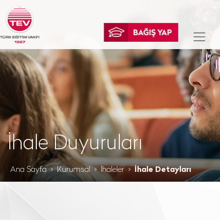
İhale Duyuruları
Ana Sayfa
Kurumsal
İhaleler
İhale Detayları