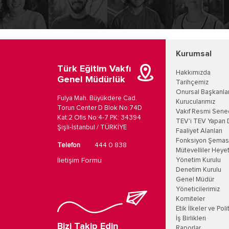
Kurumsal
Türk Eğitim Vakfı
Hakkımızda
Genel Müdürlük
Tarihçemiz
Onursal Başkanla
Fulya Mah. Büyükdere Cad.
Kurucularımız
Torun Center D Blok No:74D
Vakıf Resmi Sene
Kat:2 Ofis No:4-7 PK: 34394
TEV'i TEV Yapan 
Şişli-İstanbul / TÜRKİYE
Faaliyet Alanları
Fonksiyon Şemas
Telefon
444 0 838
Mütevelliler Heyet
İletişim Formu
Yönetim Kurulu
Denetim Kurulu
Genel Müdür
Yöneticilerimiz
Komiteler
Etik İlkeler ve Poli
İş Birlikleri
Bizi Takip Edin
Raporlar