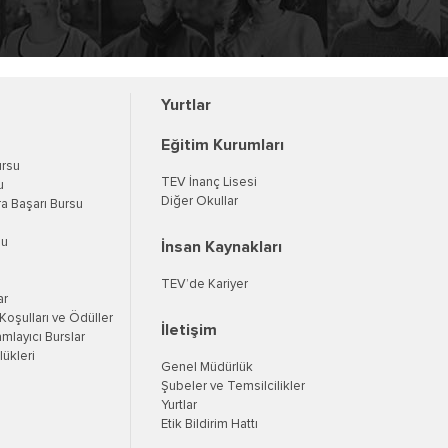
Yurtlar
Eğitim Kurumları
ursu
TEV İnanç Lisesi
u
Diğer Okullar
a Başarı Bursu
su
İnsan Kaynakları
TEV’de Kariyer
ar
oşulları ve Ödüller
İletişim
mlayıcı Burslar
ükleri
Genel Müdürlük
Şubeler ve Temsilcilikler
Yurtlar
Etik Bildirim Hattı