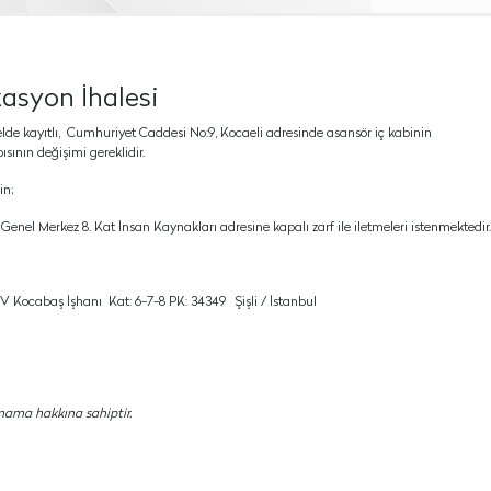
zasyon İhalesi
elde kayıtlı, Cumhuriyet Caddesi No:9, Kocaeli adresinde asansör iç kabinin
sının değişimi gereklidir.
in;
EV Genel Merkez 8. Kat İnsan Kaynakları adresine kapalı zarf ile iletmeleri istenmektedir.
 Kocabaş İşhanı Kat: 6-7-8 PK: 34349 Şişli / İstanbul
mama hakkına sahiptir.