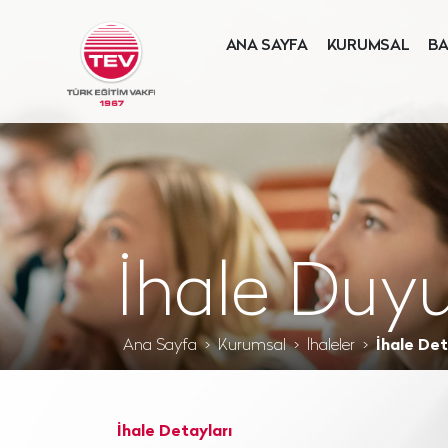
ANA SAYFA
KURUMSAL
BA
İhale Duyu
Ana Sayfa
Kurumsal
İhaleler
İhale Det
İhale Detayları