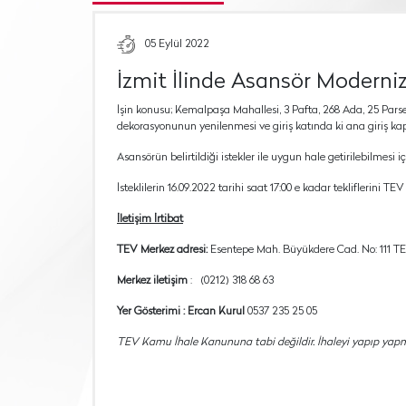
05 Eylül 2022
İzmit İlinde Asansör Moderni
İşin konusu; Kemalpaşa Mahallesi, 3 Pafta, 268 Ada, 25 Pars
dekorasyonunun yenilenmesi ve giriş katında ki ana giriş kapı
Asansörün belirtildiği istekler ile uygun hale getirilebilmesi iç
İsteklilerin 16.09.2022 tarihi saat 17:00 e kadar tekliflerini T
İletişim İrtibat
TEV Merkez adresi:
Esentepe Mah. Büyükdere Cad. No: 111 TEV
Merkez iletişim
: (0212) 318 68 63
Yer Gösterimi : Ercan Kurul
0537 235 25 05
TEV Kamu İhale Kanununa tabi değildir. İhaleyi yapıp yap