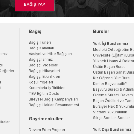
BAĞIŞ YAP
Bağış
Burslar
Bağış Türleri
Yurt İçi Burslarımız
Bağış Kanalları
Mesleki Ortaöğretim B
rımız
Vasiyet ve Hibe Bağışları
Üniversite (Eğitim) Burs
Bağışçılarımız
Yüksek Lisans & Doktor
di
Bağışçı Videoları
Üstün Başarı Bursu
Değerler
Bağışçı Hikayeleri
Üstün Başarı Sanat Bur
Bağışçı Etkinlikleri
Kız Öğrenci Yurt Bursu
ı
Koşu Projeleri
Kimler Başvurabilir?
i
Kurumlarla İş Birlikleri
Başvuru Süreci & Adıml
TEV Eğitim Dostu
Ödeme Süreci, Devam K
Bireysel Bağış Kampanyaları
Başarı Ödülleri ve Tama
Bağışçı Hakları Beyannamesi
Bursiyer Hak & Yükümlül
Vicdani Yükümlülük
Sıkça Sorulan Sorular
Gayrimenkuller
tikalar
Yurt Dışı Burslarımız
Devam Eden Projeler