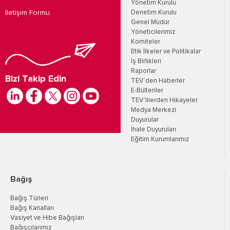
Yönetim Kurulu
İletişim Formu
Denetim Kurulu
Genel Müdür
Yöneticilerimiz
Komiteler
Etik İlkeler ve Politikalar
İş Birlikleri
Raporlar
Bizi Takip Edin
TEV’den Haberler
E-Bültenler
TEV'lilerden Hikayeler
Medya Merkezi
Duyurular
İhale Duyuruları
Eğitim Kurumlarımız
Bağış
Bağış Türleri
Bağış Kanalları
Vasiyet ve Hibe Bağışları
Bağışçılarımız