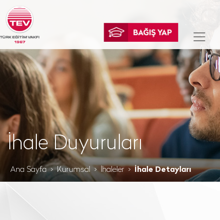
İhale Duyuruları
Ana Sayfa
Kurumsal
İhaleler
İhale Detayları