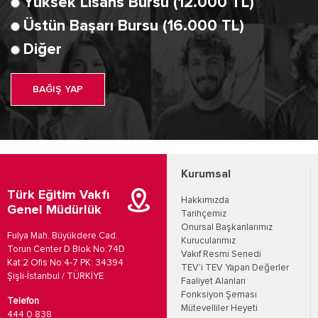
Yüksek Lisans Bursu (12.000 TL)
Üstün Başarı Bursu (16.000 TL)
Diğer
BAĞIŞ YAP
Kurumsal
Türk Eğitim Vakfı
Hakkımızda
Genel Müdürlük
Tarihçemiz
Onursal Başkanlarımız
Fulya Mah. Büyükdere Cad.
Kurucularımız
Torun Center D Blok No:74D
Vakıf Resmi Senedi
Kat:2 Ofis No:4-7 PK: 34394
TEV'i TEV Yapan Değerler
Şişli-İstanbul / TÜRKİYE
Faaliyet Alanları
Fonksiyon Şeması
Telefon
Mütevelliler Heyeti
444 0 838