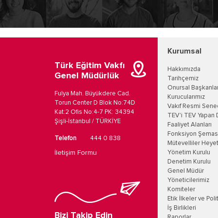
Kurumsal
Türk Eğitim Vakfı
Hakkımızda
Genel Müdürlük
Tarihçemiz
Onursal Başkanla
Fulya Mah. Büyükdere Cad.
Kurucularımız
Torun Center D Blok No:74D
Vakıf Resmi Sene
Kat:2 Ofis No:4-7 PK: 34394
TEV'i TEV Yapan 
Şişli-İstanbul / TÜRKİYE
Faaliyet Alanları
Fonksiyon Şemas
Telefon
444 0 838
Mütevelliler Heyet
İletişim Formu
Yönetim Kurulu
Denetim Kurulu
Genel Müdür
Yöneticilerimiz
Komiteler
Etik İlkeler ve Poli
İş Birlikleri
Bizi Takip Edin
Raporlar