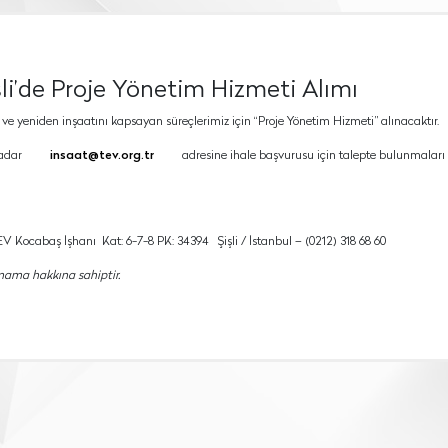
şli’de Proje Yönetim Hizmeti Alımı
ım ve yeniden inşaatını kapsayan süreçlerimiz için “Proje Yönetim Hizmeti” alınacaktır.
kadar
insaat@tev.org.tr
adresine ihale başvurusu için talepte bulunmaları
 Kocabaş İşhanı Kat: 6-7-8 PK: 34394 Şişli / İstanbul – (0212) 318 68 60
mama hakkına sahiptir.