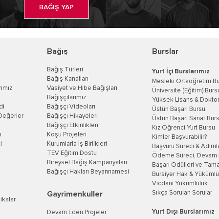
BAĞIŞ YAP
Bağış
Burslar
Bağış Türleri
Yurt İçi Burslarımız
Bağış Kanalları
Mesleki Ortaöğretim B
rımız
Vasiyet ve Hibe Bağışları
Üniversite (Eğitim) Burs
Bağışçılarımız
Yüksek Lisans & Doktor
di
Bağışçı Videoları
Üstün Başarı Bursu
Değerler
Bağışçı Hikayeleri
Üstün Başarı Sanat Bur
Bağışçı Etkinlikleri
Kız Öğrenci Yurt Bursu
ı
Koşu Projeleri
Kimler Başvurabilir?
i
Kurumlarla İş Birlikleri
Başvuru Süreci & Adıml
TEV Eğitim Dostu
Ödeme Süreci, Devam K
Bireysel Bağış Kampanyaları
Başarı Ödülleri ve Tama
Bağışçı Hakları Beyannamesi
Bursiyer Hak & Yükümlül
Vicdani Yükümlülük
Sıkça Sorulan Sorular
Gayrimenkuller
tikalar
Yurt Dışı Burslarımız
Devam Eden Projeler