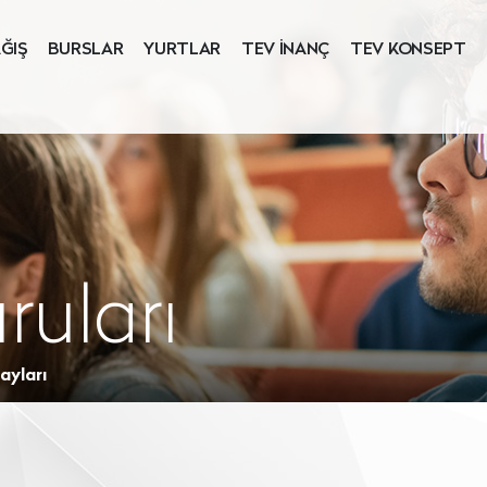
ĞIŞ
BURSLAR
YURTLAR
TEV İNANÇ
TEV KONSEPT
ruları
ayları