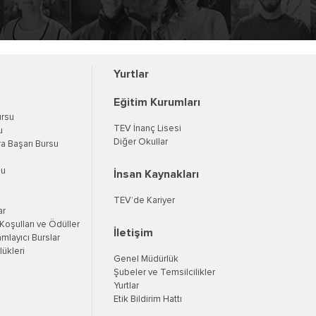
Yurtlar
Eğitim Kurumları
ursu
TEV İnanç Lisesi
u
Diğer Okullar
a Başarı Bursu
su
İnsan Kaynakları
TEV’de Kariyer
ar
oşulları ve Ödüller
İletişim
mlayıcı Burslar
ükleri
Genel Müdürlük
Şubeler ve Temsilcilikler
Yurtlar
Etik Bildirim Hattı