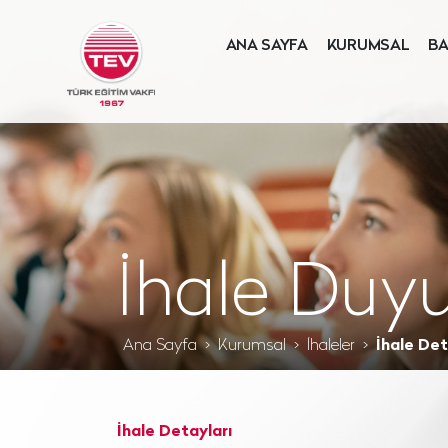
ANA SAYFA
KURUMSAL
BA
İhale Duyu
Ana Sayfa
Kurumsal
İhaleler
İhale Det
İhale Detayları