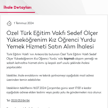
İhale Detayları
1 Temmuz 2024
Özel Türk Eğitim Vakfı Sedef Ölçer
Yükseköğrenim Kız Öğrenci Yurdu
Yemek Hizmeti Satın Alım İhalesi
Türk Eğitim Vakfı' nın Ankara'da bulunan Özel Türk Eğitim Vakfı Sedef
Ölçer Yükseköğrenim Kız Öğrenci Yurdu’ nda
taşımalı
akşam yemeği ve
sabah kahvaltısı hizmet alımı işi kapalı zarf usulü şeklinde ihalesi
yapılacaktır.
İstekliler, ihale evraklarını ve teknik şartnameyi aşağıdaki mail adresi
üzerinden temin edebilirler.
İsteklilerin tekliflerini 16.07.2024 Çarşamba günü saat 17:00' e kadar
aşağıdaki adrese elden teslimi veya posta yolu ile göndermeleri rica olunur.
Tel:
0533 053 84 84