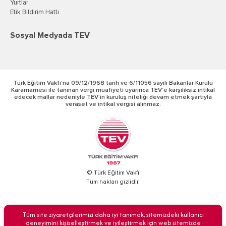
Yurtlar
Etik Bildirim Hattı
Sosyal Medyada TEV
Türk Eğitim Vakfı’na 09/12/1968 tarih ve 6/11056 sayılı Bakanlar Kurulu
Kararnamesi ile tanınan vergi muafiyeti uyarınca TEV’e karşılıksız intikal
edecek mallar nedeniyle TEV’in kuruluş niteliği devam etmek şartıyla
veraset ve intikal vergisi alınmaz.
© Türk Eğitim Vakfı
Tüm hakları gizlidir.
BİZİ ARAYIN
Tüm site ziyaretçilerimizi daha iyi tanımak, sitemizdeki kullanıcı
deneyimini kişiselleştirmek ve iyileştirmek için web sitemizde