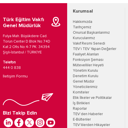
Kurumsal
Türk Eğitim Vakfı
Hakkımızda
Genel Müdürlük
Tarihçemiz
Onursal Başkanlarımız
Fulya Mah. Büyükdere Cad.
Kurucularımız
Torun Center D Blok No:74D
Vakıf Resmi Senedi
Kat:2 Ofis No:4-7 PK: 34394
TEV'i TEV Yapan Değerler
Şişli-İstanbul / TÜRKİYE
Faaliyet Alanları
Fonksiyon Şeması
Telefon
Mütevelliler Heyeti
444 0 838
Yönetim Kurulu
İletişim Formu
Denetim Kurulu
Genel Müdür
Yöneticilerimiz
Komiteler
Etik İlkeler ve Politikalar
İş Birlikleri
Raporlar
Bizi Takip Edin
TEV’den Haberler
E-Bültenler
TEV'lilerden Hikayeler