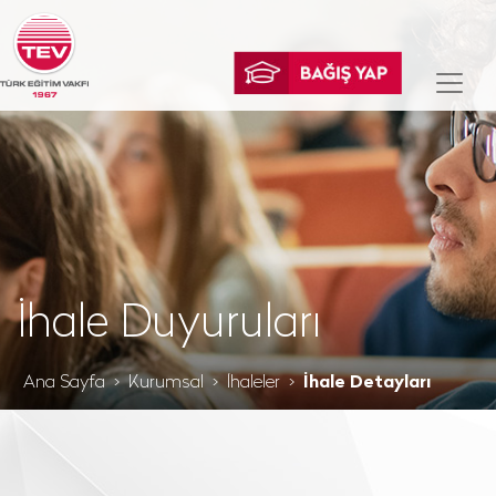
İhale Duyuruları
Ana Sayfa
Kurumsal
İhaleler
İhale Detayları