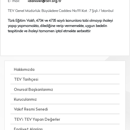
E- mail:
idariisler@tev.org.tr
TEV Genel Müdürlük: Büyükdere Caddesi No:111 Kat : 7 Şişli / İstanbul
Türk Eğitim Vakfı, 4734 ve 4735 sayılı kanunlara tabi olmayıp ihaleyi
yapıp yapmamakta, dilediğine verip vermemekte, uygun bedelin
tespitinde ve ihaleyi tamamen iptal etmekte serbesttir
Hakkımızda
TEV Tarihçesi
Onursal Başkanlarımız
Kurucularımız
Vakıf Resmi Senedi
TEV’i TEV Yapan Değerler
Faaliyet Alanları