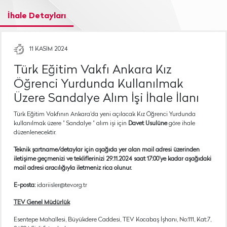
İhale Detayları
11 KASIM 2024
Türk Eğitim Vakfı Ankara Kız
Öğrenci Yurdunda Kullanılmak
Üzere Sandalye Alım İşi İhale İlanı
Türk Eğitim Vakfının Ankara'da yeni açılacak Kız Öğrenci Yurdunda
kullanılmak üzere " Sandalye " alım işi için
Davet Usulüne
göre ihale
düzenlenecektir.
Teknik şartname/detaylar için aşağıda yer alan mail adresi üzerinden
iletişime geçmenizi ve tekliflerinizi 29.11.2024 saat 17:00’ye kadar aşağıdaki
mail adresi aracılığıyla iletmeniz rica olunur.
E-posta:
idariisler@tev.org.tr
TEV Genel Müdürlük
Esentepe Mahallesi, Büyükdere Caddesi, TEV Kocabaş İşhanı, No:111, Kat:7,