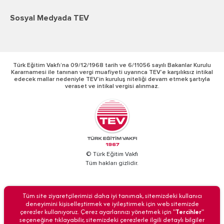
Sosyal Medyada TEV
Türk Eğitim Vakfı’na 09/12/1968 tarih ve 6/11056 sayılı Bakanlar Kurulu
Kararnamesi ile tanınan vergi muafiyeti uyarınca TEV’e karşılıksız intikal
edecek mallar nedeniyle TEV’in kuruluş niteliği devam etmek şartıyla
veraset ve intikal vergisi alınmaz.
© Türk Eğitim Vakfı
Tüm hakları gizlidir.
BİZİ ARAYIN
Tüm site ziyaretçilerimizi daha iyi tanımak, sitemizdeki kullanıcı
deneyimini kişiselleştirmek ve iyileştirmek için web sitemizde
çerezler kullanıyoruz. Çerez ayarlarınızı yönetmek için "
Tercihler
"
seçeneğine tıklayabilir, sitemizdeki çerezlerle ilgili detaylı bilgiler