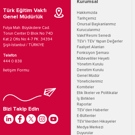
Kurumsal
Türk Eğitim Vakfı
Hakkımızda
Genel Müdürlük
Tarihçemiz
Onursal Başkanlarımız
Fulya Mah. Büyükdere Cad.
Kurucularımız
Torun Center D Blok No:74D
Vakıf Resmi Senedi
Kat:2 Ofis No:4-7 PK: 34394
TEV'i TEV Yapan Değerler
Şişli-İstanbul / TÜRKİYE
Faaliyet Alanları
Fonksiyon Şeması
Telefon
Mütevelliler Heyeti
444 0 838
Yönetim Kurulu
İletişim Formu
Denetim Kurulu
Genel Müdür
Yöneticilerimiz
Komiteler
Etik İlkeler ve Politikalar
İş Birlikleri
Raporlar
Bizi Takip Edin
TEV’den Haberler
E-Bültenler
TEV'lilerden Hikayeler
Medya Merkezi
Duyurular