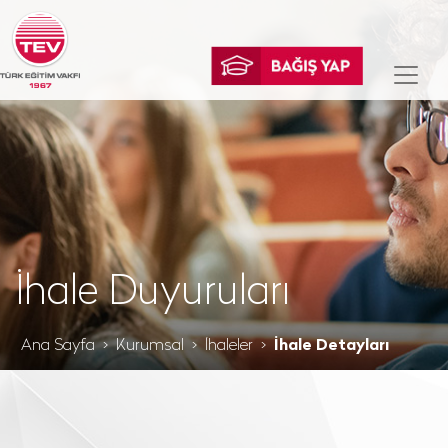
İhale Duyuruları
Ana Sayfa
Kurumsal
İhaleler
İhale Detayları