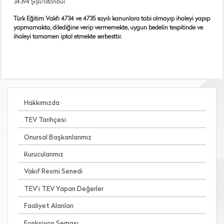
34394 Şişli/İstanbul
Türk Eğitim Vakfı 4734 ve 4735 sayılı kanunlara tabi olmayıp ihaleyi yapıp
yapmamakta, dilediğine verip vermemekte, uygun bedelin tespitinde ve
ihaleyi tamamen iptal etmekte serbesttir.
Hakkımızda
TEV Tarihçesi
Onursal Başkanlarımız
Kurucularımız
Vakıf Resmi Senedi
TEV’i TEV Yapan Değerler
Faaliyet Alanları
Fonksiyon Şeması