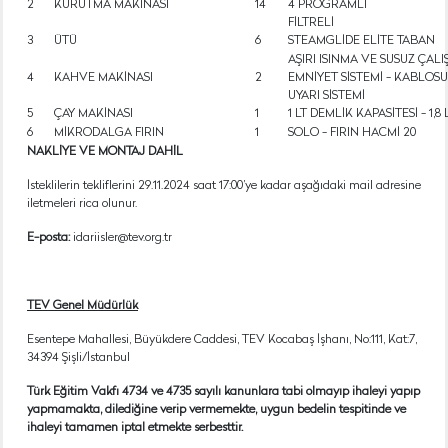
2
KURUTMA MAKİNASI
14
4 PROGRAMLI
FİLTRELİ
3
ÜTÜ
6
STEAMGLİDE ELİTE TABAN
AŞIRI ISINMA VE SUSUZ ÇAL
4
KAHVE MAKİNASI
2
EMNİYET SİSTEMİ - KABLOSUZ
UYARI SİSTEMİ
5
ÇAY MAKİNASI
1
1 LT DEMLİK KAPASİTESİ - 1,8
6
MİKRODALGA FIRIN
1
SOLO - FIRIN HACMİ 20
NAKLİYE VE MONTAJ DAHİL
İsteklilerin tekliflerini 29.11.2024 saat 17:00’ye kadar aşağıdaki mail adresine
iletmeleri rica olunur.
E-posta:
idariisler@tev.org.tr
TEV Genel Müdürlük
Esentepe Mahallesi, Büyükdere Caddesi, TEV Kocabaş İşhanı, No:111, Kat:7,
34394 Şişli/İstanbul
Türk Eğitim Vakfı 4734 ve 4735 sayılı kanunlara tabi olmayıp ihaleyi yapıp
yapmamakta, dilediğine verip vermemekte, uygun bedelin tespitinde ve
ihaleyi tamamen iptal etmekte serbesttir.