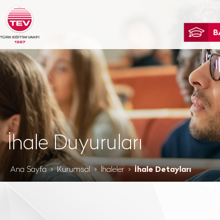
İhale Duyuruları
Ana Sayfa
Kurumsal
İhaleler
İhale Detayları