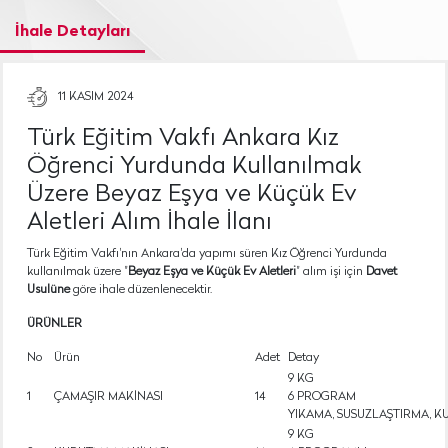
İhale Detayları
11 KASIM 2024
Türk Eğitim Vakfı Ankara Kız
Öğrenci Yurdunda Kullanılmak
Üzere Beyaz Eşya ve Küçük Ev
Aletleri Alım İhale İlanı
Türk Eğitim Vakfı'nın Ankara'da yapımı süren Kız Öğrenci Yurdunda
kullanılmak üzere "
Beyaz Eşya ve Küçük Ev Aletleri
" alım işi için
Davet
Usulüne
göre ihale düzenlenecektir.
ÜRÜNLER
No
Ürün
Adet
Detay
9 KG
1
ÇAMAŞIR MAKİNASI
14
6 PROGRAM
YIKAMA, SUSUZLAŞTIRMA, 
9 KG