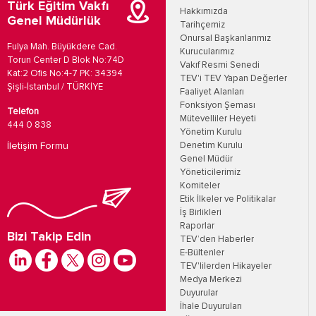
Türk Eğitim Vakfı
Hakkımızda
Genel Müdürlük
Tarihçemiz
Onursal Başkanlarımız
Fulya Mah. Büyükdere Cad.
Kurucularımız
Torun Center D Blok No:74D
Vakıf Resmi Senedi
Kat:2 Ofis No:4-7 PK: 34394
TEV'i TEV Yapan Değerler
Şişli-İstanbul / TÜRKİYE
Faaliyet Alanları
Fonksiyon Şeması
Telefon
Mütevelliler Heyeti
444 0 838
Yönetim Kurulu
İletişim Formu
Denetim Kurulu
Genel Müdür
Yöneticilerimiz
Komiteler
Etik İlkeler ve Politikalar
İş Birlikleri
Raporlar
Bizi Takip Edin
TEV’den Haberler
E-Bültenler
TEV'lilerden Hikayeler
Medya Merkezi
Duyurular
İhale Duyuruları