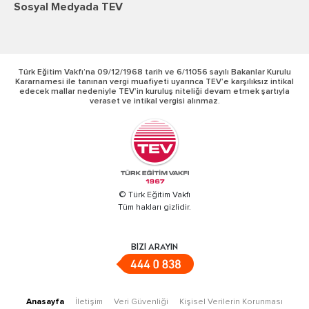
Sosyal Medyada TEV
Türk Eğitim Vakfı’na 09/12/1968 tarih ve 6/11056 sayılı Bakanlar Kurulu
Kararnamesi ile tanınan vergi muafiyeti uyarınca TEV’e karşılıksız intikal
edecek mallar nedeniyle TEV’in kuruluş niteliği devam etmek şartıyla
veraset ve intikal vergisi alınmaz.
© Türk Eğitim Vakfı
Tüm hakları gizlidir.
BİZİ ARAYIN
Anasayfa
İletişim
Veri Güvenliği
Kişisel Verilerin Korunması