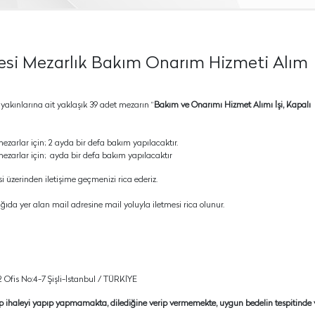
esi Mezarlık Bakım Onarım Hizmeti Alım
 yakınlarına ait yaklaşık 39 adet mezarın “
Bakım ve Onarımı Hizmet Alımı İşi, Kapalı
ezarlar için; 2 ayda bir defa bakım yapılacaktır.
mezarlar için; ayda bir defa bakım yapılacaktır
 üzerinden iletişime geçmenizi rica ederiz.
ıda yer alan mail adresine mail yoluyla iletmesi rica olunur.
 Ofis No:4-7 Şişli-İstanbul / TÜRKİYE
ıp ihaleyi yapıp yapmamakta, dilediğine verip vermemekte, uygun bedelin tespitinde 