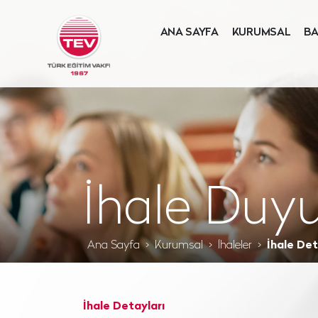
ANA SAYFA
KURUMSAL
BA
İhale Duyu
Ana Sayfa
Kurumsal
İhaleler
İhale Det
İhale Detayları