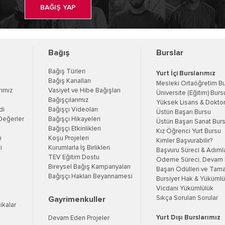
BAĞIŞ YAP
Bağış
Burslar
Bağış Türleri
Yurt İçi Burslarımız
Bağış Kanalları
Mesleki Ortaöğretim B
rımız
Vasiyet ve Hibe Bağışları
Üniversite (Eğitim) Burs
Bağışçılarımız
Yüksek Lisans & Doktor
di
Bağışçı Videoları
Üstün Başarı Bursu
Değerler
Bağışçı Hikayeleri
Üstün Başarı Sanat Bur
Bağışçı Etkinlikleri
Kız Öğrenci Yurt Bursu
ı
Koşu Projeleri
Kimler Başvurabilir?
i
Kurumlarla İş Birlikleri
Başvuru Süreci & Adıml
TEV Eğitim Dostu
Ödeme Süreci, Devam K
Bireysel Bağış Kampanyaları
Başarı Ödülleri ve Tama
Bağışçı Hakları Beyannamesi
Bursiyer Hak & Yükümlül
Vicdani Yükümlülük
Sıkça Sorulan Sorular
Gayrimenkuller
tikalar
Yurt Dışı Burslarımız
Devam Eden Projeler