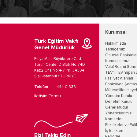
Kurumsal
Türk Eğitim Vakfı
Hakkımızda
Genel Müdürlük
Tarihçemiz
Onursal Başkanla
Fulya Mah. Büyükdere Cad.
Kurucularımız
Torun Center D Blok No:74D
Vakıf Resmi Sene
Kat:2 Ofis No:4-7 PK: 34394
TEV'i TEV Yapan 
Şişli-İstanbul / TÜRKİYE
Faaliyet Alanları
Fonksiyon Şemas
Telefon
444 0 838
Mütevelliler Heyet
İletişim Formu
Yönetim Kurulu
Denetim Kurulu
Genel Müdür
Yöneticilerimiz
Komiteler
Etik İlkeler ve Poli
İş Birlikleri
Bizi Takip Edin
Raporlar