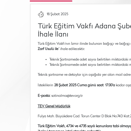
18 Şubat 2025
Türk Eğitim Vakfı Adana Şub
İhale İlanı
Türk Eğitim Vakfı’nın İzmir ilinde bulunan bağışçı ve bağışçı
Zarf Usulü ile
” ihale edilecektir.
Teknik Şartnamede adet sayısı belirtilen miktardaki m
Teknik Şartnamede adet sayısı belirtilen miktardaki 
Teknik şartname ve detaylar için aşağıda yer alan mail adresi
İsteklilerin
28 Şubat 2025 Cuma günü saat 17.00’a
kadar aşağ
E-posta:
satinalma@tev.org.tr
TEV Genel Müdürlük
Fulya Mah. Büyükdere Cad. Torun Center D Blok No:74D Kat:2
Türk Eğitim Vakfı, 4734 ve 4735 sayılı kanunlara tabi olmay