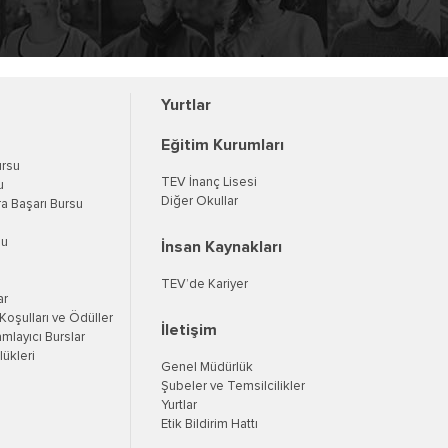
Yurtlar
Eğitim Kurumları
ursu
TEV İnanç Lisesi
u
Diğer Okullar
a Başarı Bursu
su
İnsan Kaynakları
TEV’de Kariyer
ar
oşulları ve Ödüller
İletişim
mlayıcı Burslar
ükleri
Genel Müdürlük
Şubeler ve Temsilcilikler
Yurtlar
Etik Bildirim Hattı