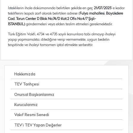
İsteklilerin ihale dokümanında belirtilen şekilde en geç
21/07/2025
’ e kadar
tekliflerini kapalı zarf olarak belirtilen adrese (
Fulya mahallesi. Büyükdere
Cad. Torun Center D Blok No:74/D Kat:2 Ofis No:4/7 Şişli-
İSTANBUL)
göndermeleri veya elden teslim etmeleri gerekmektedir.
Türk Eğitim Vakfı, 4734 ve 4735 sayılı kanunlara tabi olmayıp ihaleyi
yapıp yapmamakta, dilediğine verip vermemekte, uygun bedelin
tespitinde ve ihaleyi tamamen iptal etmekte serbesttir.
Hakkımızda
TEV Tarihçesi
Onursal Başkanlarımız
Kurucularımız
Vakıf Resmi Senedi
TEV’i TEV Yapan Değerler