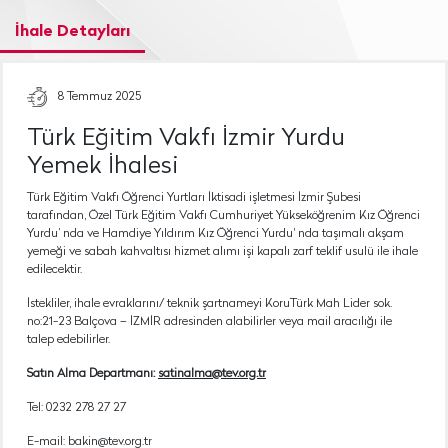
İhale Detayları
8 Temmuz 2025
Türk Eğitim Vakfı İzmir Yurdu
Yemek İhalesi
Türk Eğitim Vakfı Öğrenci Yurtları İktisadi işletmesi İzmir Şubesi
tarafından, Özel Türk Eğitim Vakfı Cumhuriyet Yükseköğrenim Kız Öğrenci
Yurdu’ nda ve Hamdiye Yıldırım Kız Öğrenci Yurdu' nda taşımalı akşam
yemeği ve sabah kahvaltısı hizmet alımı işi kapalı zarf teklif usulü ile ihale
edilecektir.
İstekliler, ihale evraklarını/ teknik şartnameyi KoruTürk Mah Lider sok.
no:21-23 Balçova – İZMİR adresinden alabilirler veya mail aracılığı ile
talep edebilirler.
Satın Alma Departmanı:
satinalma@tev.org.tr
Tel: 0232 278 27 27
E-mail: bakin@tev.org.tr