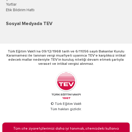
Yurtlar
Etik Bildirim Hattı
Sosyal Medyada TEV
Türk Eğitim Vakfı’na 09/12/1968 tarih ve 6/11056 sayılı Bakanlar Kurulu
Kararnamesi ile tanınan vergi muafiyeti uyarınca TEV’e karşılıksız intikal
edecek mallar nedeniyle TEV’in kuruluş niteliği devam etmek şartıyla
veraset ve intikal vergisi alınmaz.
© Türk Eğitim Vakfı
Tüm hakları gizlidir.
BİZİ ARAYIN
Tüm site ziyaretçilerimizi daha iyi tanımak, sitemizdeki kullanıcı