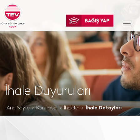
İhale Duyuruları
Ana Sayfa
Kurumsal
İhaleler
İhale Detayları