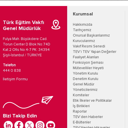
Kurumsal
Türk Eğitim Vakfı
Hakkımızda
Genel Müdürlük
Tarihçemiz
Onursal Başkanlarımız
Fulya Mah. Büyükdere Cad.
Kurucularımız
Torun Center D Blok No:74D
Vakıf Resmi Senedi
Kat:2 Ofis No:4-7 PK: 34394
TEV'i TEV Yapan Değerler
Şişli-İstanbul / TÜRKİYE
Faaliyet Alanları
Fonksiyon Şeması
Telefon
Mütevelliler Heyeti
444 0 838
Yönetim Kurulu
İletişim Formu
Denetim Kurulu
Genel Müdür
Yöneticilerimiz
Komiteler
Etik İlkeler ve Politikalar
İş Birlikleri
Raporlar
Bizi Takip Edin
TEV’den Haberler
E-Bültenler
TEV'lilerden Hikayeler