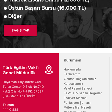
Yüksek Lisans Bursu (12.000 TL)
Üstün Başarı Bursu (16.000 TL)
Diğer
BAĞIŞ YAP
Kurumsal
Türk Eğitim Vakfı
Hakkımızda
Genel Müdürlük
Tarihçemiz
Onursal Başkanlarımız
Fulya Mah. Büyükdere Cad.
Kurucularımız
Torun Center D Blok No:74D
Vakıf Resmi Senedi
Kat:2 Ofis No:4-7 PK: 34394
TEV'i TEV Yapan Değerler
Şişli-İstanbul / TÜRKİYE
Faaliyet Alanları
Fonksiyon Şeması
Telefon
Mütevelliler Heyeti
444 0 838