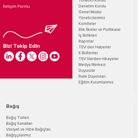
Yönetim Kurulu
İletişim Formu
Denetim Kurulu
Genel Müdür
Yöneticilerimiz
Komiteler
Etik İlkeler ve Politikalar
İş Birlikleri
Raporlar
Bizi Takip Edin
TEV’den Haberler
E-Bültenler
TEV'lilerden Hikayeler
Medya Merkezi
Duyurular
İhale Duyuruları
Eğitim Kurumlarımız
Bağış
Bağış Türleri
Bağış Kanalları
Vasiyet ve Hibe Bağışları
Bağışçılarımız