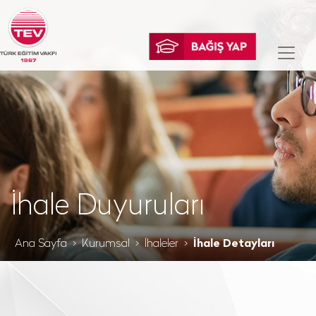
İhale Duyuruları
Ana Sayfa
Kurumsal
İhaleler
İhale Detayları