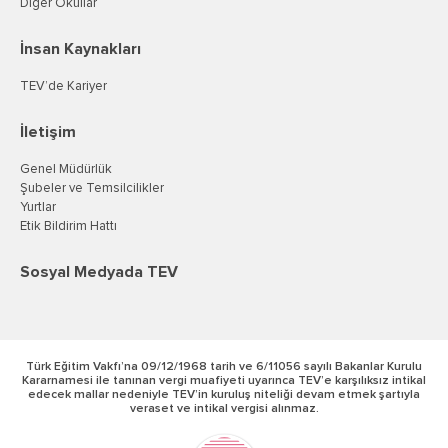
Diğer Okullar
İnsan Kaynakları
TEV’de Kariyer
İletişim
Genel Müdürlük
Şubeler ve Temsilcilikler
Yurtlar
Etik Bildirim Hattı
Sosyal Medyada TEV
Türk Eğitim Vakfı’na 09/12/1968 tarih ve 6/11056 sayılı Bakanlar Kurulu
Kararnamesi ile tanınan vergi muafiyeti uyarınca TEV’e karşılıksız intikal
edecek mallar nedeniyle TEV’in kuruluş niteliği devam etmek şartıyla
veraset ve intikal vergisi alınmaz.