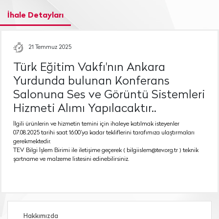
İhale Detayları
21 Temmuz 2025
Türk Eğitim Vakfı'nın Ankara
Yurdunda bulunan Konferans
Salonuna Ses ve Görüntü Sistemleri
Hizmeti Alımı Yapılacaktır..
İlgili ürünlerin ve hizmetin temini için ihaleye katılmak isteyenler
07.08.2025 tarihi saat 16:00’ya kadar tekliflerini tarafımıza ulaştırmaları
gerekmektedir.
TEV Bilgi İşlem Birimi ile iletişime geçerek ( bilgiislem@tev.org.tr ) teknik
şartname ve malzeme listesini edinebilirsiniz.
Hakkımızda