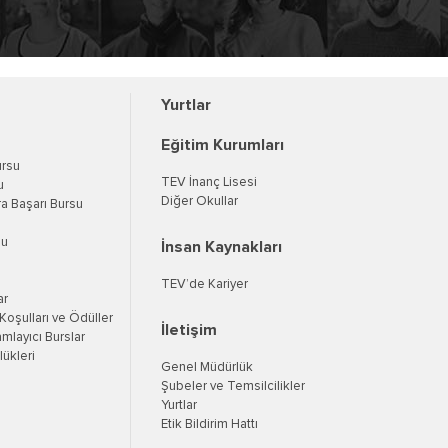
Yurtlar
Eğitim Kurumları
ursu
TEV İnanç Lisesi
u
Diğer Okullar
a Başarı Bursu
su
İnsan Kaynakları
TEV’de Kariyer
ar
oşulları ve Ödüller
İletişim
mlayıcı Burslar
ükleri
Genel Müdürlük
Şubeler ve Temsilcilikler
Yurtlar
Etik Bildirim Hattı