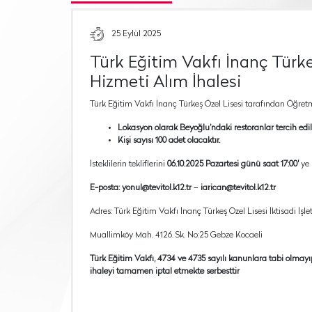
25 Eylül 2025
Türk Eğitim Vakfı İnanç Tür
Hizmeti Alım İhalesi
Türk Eğitim Vakfı İnanç Türkeş Özel Lisesi tarafından Öğretm
Lokasyon olarak Beyoğlu’ndaki restoranlar tercih edile
Kişi sayısı 100 adet olacaktır.
İsteklilerin tekliflerini
06.10.2025 Pazartesi günü saat 17:00'
ye 
E-posta:
yonul@tevitol.k12.tr
–
iarican@tevitol.k12.tr
Adres: Türk Eğitim Vakfı İnanç Türkeş Özel Lisesi İktisadi İşl
Muallimköy Mah. 4126. Sk. No:25 Gebze Kocaeli
Türk Eğitim Vakfı, 4734 ve 4735 sayılı kanunlara tabi olmay
ihaleyi tamamen iptal etmekte serbesttir