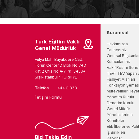
Kurumsal
Türk Eğitim Vakfı
Hakkımızda
Genel Müdürlük
Tarihçemiz
Onursal Başkanla
Fulya Mah. Büyükdere Cad.
Kurucularımız
Torun Center D Blok No:74D
Vakıf Resmi Sene
Kat:2 Ofis No:4-7 PK: 34394
TEV'i TEV Yapan 
Şişli-İstanbul / TÜRKİYE
Faaliyet Alanları
Fonksiyon Şemas
Telefon
444 0 838
Mütevelliler Heyet
İletişim Formu
Yönetim Kurulu
Denetim Kurulu
Genel Müdür
Yöneticilerimiz
Komiteler
Etik İlkeler ve Poli
İş Birlikleri
Bizi Takip Edin
Raporlar