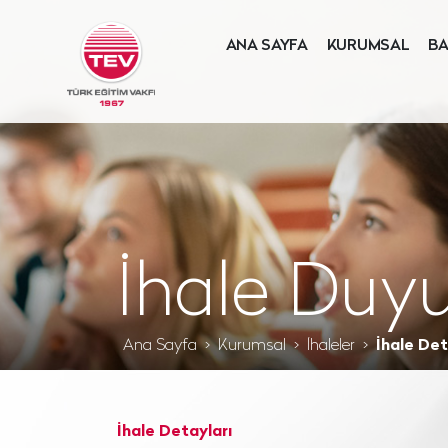
ANA SAYFA
KURUMSAL
BA
İhale Duyu
Ana Sayfa
Kurumsal
İhaleler
İhale Det
İhale Detayları