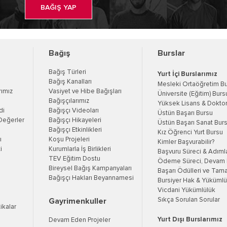
BAĞIŞ YAP
Bağış
Burslar
Bağış Türleri
Yurt İçi Burslarımız
Bağış Kanalları
Mesleki Ortaöğretim B
rımız
Vasiyet ve Hibe Bağışları
Üniversite (Eğitim) Burs
Bağışçılarımız
Yüksek Lisans & Doktor
di
Bağışçı Videoları
Üstün Başarı Bursu
Değerler
Bağışçı Hikayeleri
Üstün Başarı Sanat Bur
Bağışçı Etkinlikleri
Kız Öğrenci Yurt Bursu
ı
Koşu Projeleri
Kimler Başvurabilir?
i
Kurumlarla İş Birlikleri
Başvuru Süreci & Adıml
TEV Eğitim Dostu
Ödeme Süreci, Devam K
Bireysel Bağış Kampanyaları
Başarı Ödülleri ve Tama
Bağışçı Hakları Beyannamesi
Bursiyer Hak & Yükümlül
Vicdani Yükümlülük
Sıkça Sorulan Sorular
Gayrimenkuller
tikalar
Yurt Dışı Burslarımız
Devam Eden Projeler