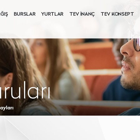
ĞIŞ
BURSLAR
YURTLAR
TEV İNANÇ
TEV KONSEPT
ruları
ayları