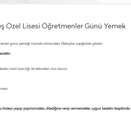
keş Özel Lisesi Öğretmenler Günü Yemek
enler günü yemeği hizmeti alınacaktır. Detayları aşağıdaki gibidir;
cektir.
kadar mail aracılığı ile iletmeleri rica olunur.
etmesi
ıp ihaleyi yapıp yapmamakta, dilediğine verip vermemekte, uygun bedelin tespitinde 