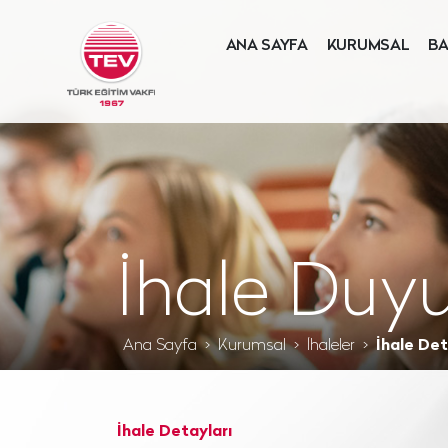
ANA SAYFA
KURUMSAL
BA
İhale Duyu
Ana Sayfa
Kurumsal
İhaleler
İhale Det
İhale Detayları