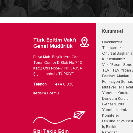
Kurumsal
Türk Eğitim Vakfı
Hakkımızda
Genel Müdürlük
Tarihçemiz
Onursal Başkanla
Fulya Mah. Büyükdere Cad.
Kurucularımız
Torun Center D Blok No:74D
Vakıf Resmi Sene
Kat:2 Ofis No:4-7 PK: 34394
TEV'i TEV Yapan 
Şişli-İstanbul / TÜRKİYE
Faaliyet Alanları
Fonksiyon Şemas
Telefon
444 0 838
Mütevelliler Heyet
İletişim Formu
Yönetim Kurulu
Denetim Kurulu
Genel Müdür
Yöneticilerimiz
Komiteler
Etik İlkeler ve Poli
İş Birlikleri
Bizi Takip Edin
Raporlar