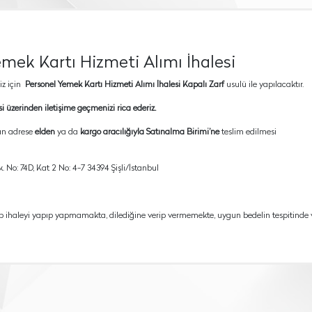
mek Kartı Hizmeti Alımı İhalesi
iz için
Personel Yemek Kartı Hizmeti Alımı İhalesi
Kapalı Zarf
usulü ile yapılacaktır.
 üzerinden iletişime geçmenizi rica ederiz.
lan adrese
elden
ya da
kargo aracılığıyla
Satınalma Birimi’ne
teslim edilmesi
. No: 74D, Kat 2 No: 4-7 34394 Şişli/İstanbul
ıp ihaleyi yapıp yapmamakta, dilediğine verip vermemekte, uygun bedelin tespitinde 