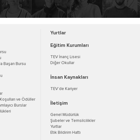
Yurtlar
Eğitim Kurumları
ursu
TEV İnanç Lisesi
u
Diğer Okullar
a Başarı Bursu
su
İnsan Kaynakları
TEV’de Kariyer
ar
oşulları ve Ödüller
İletişim
mlayıcı Burslar
ükleri
Genel Müdürlük
Şubeler ve Temsilcilikler
Yurtlar
Etik Bildirim Hattı