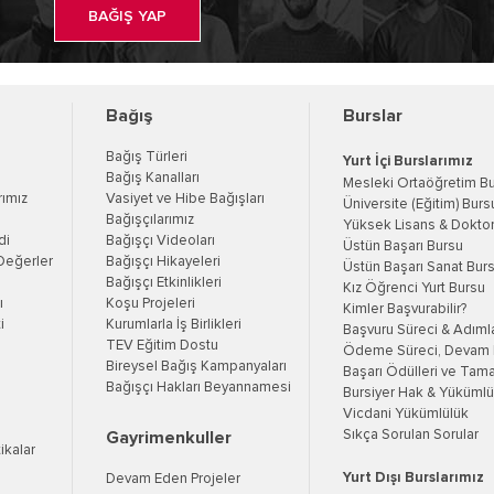
BAĞIŞ YAP
Bağış
Burslar
Bağış Türleri
Yurt İçi Burslarımız
Bağış Kanalları
Mesleki Ortaöğretim B
rımız
Vasiyet ve Hibe Bağışları
Üniversite (Eğitim) Burs
Bağışçılarımız
Yüksek Lisans & Doktor
di
Bağışçı Videoları
Üstün Başarı Bursu
Değerler
Bağışçı Hikayeleri
Üstün Başarı Sanat Bur
Bağışçı Etkinlikleri
Kız Öğrenci Yurt Bursu
ı
Koşu Projeleri
Kimler Başvurabilir?
i
Kurumlarla İş Birlikleri
Başvuru Süreci & Adıml
TEV Eğitim Dostu
Ödeme Süreci, Devam K
Bireysel Bağış Kampanyaları
Başarı Ödülleri ve Tama
Bağışçı Hakları Beyannamesi
Bursiyer Hak & Yükümlül
Vicdani Yükümlülük
Sıkça Sorulan Sorular
Gayrimenkuller
tikalar
Yurt Dışı Burslarımız
Devam Eden Projeler