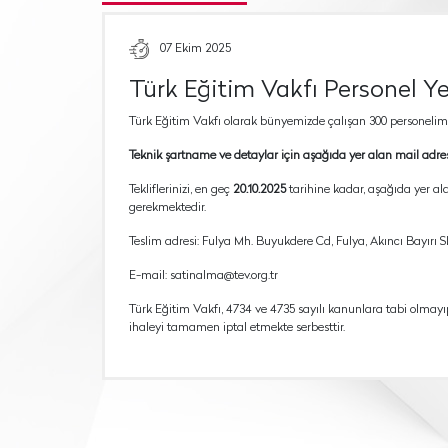
07 Ekim 2025
Türk Eğitim Vakfı Personel Ye
Türk Eğitim Vakfı olarak bünyemizde çalışan 300 personelim
Teknik şartname ve detaylar için aşağıda yer alan mail adresi
Tekliflerinizi, en geç
20.10.2025
tarihine kadar, aşağıda yer a
gerekmektedir.
Teslim adresi: Fulya Mh. Buyukdere Cd, Fulya, Akıncı Bayırı Sk
E-mail: satinalma@tev.org.tr
Türk Eğitim Vakfı, 4734 ve 4735 sayılı kanunlara tabi olmay
ihaleyi tamamen iptal etmekte serbesttir.