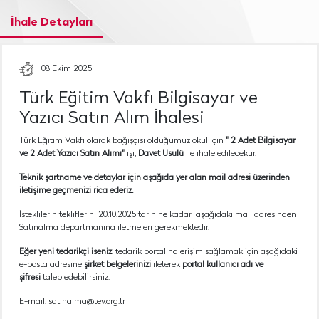
İhale Detayları
08 Ekim 2025
Türk Eğitim Vakfı Bilgisayar ve
Yazıcı Satın Alım İhalesi
Türk Eğitim Vakfı olarak bağışçısı olduğumuz okul için
" 2 Adet Bilgisayar
ve 2 Adet Yazıcı Satın Alımı"
işi,
Davet Usulü
ile ihale edilecektir.
Teknik şartname ve detaylar için aşağıda yer alan mail adresi üzerinden
iletişime geçmenizi rica ederiz.
İsteklilerin tekliflerini 20.10.2025 tarihine kadar aşağıdaki mail adresinden
Satınalma departmanına iletmeleri gerekmektedir.
Eğer yeni tedarikçi iseniz
, tedarik portalına erişim sağlamak için aşağıdaki
e-posta adresine
şirket belgelerinizi
ileterek
portal kullanıcı adı ve
şifresi
talep edebilirsiniz:
E-mail: satinalma@tev.org.tr