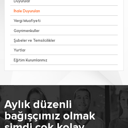
Duyurular
İhale Duyuruları
Vergi Muafiyeti
Gayrimenkuller
Şubeler ve Temsilcilikler
Yurtlar
Eğitim Kurumlarımız
Aylık düzenli
bağışçımız olmak
şimdi çok kolay.