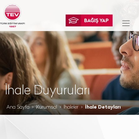
İhale Duyuruları
Ana Sayfa
Kurumsal
İhaleler
İhale Detayları