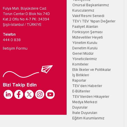
Onursal Başkanlarımız
Fulya Mah. Büyükdere Cad.
Kurucularımız
Torun Center D Blok No:74D
Vakıf Resmi Senedi
Kat:2 Ofis No:4-7 PK: 34394
TEV'i TEV Yapan Değerler
Şişli-İstanbul / TÜRKİYE
Faaliyet Alanları
Fonksiyon Şeması
Telefon
Mütevelliler Heyeti
444 0 838
Yönetim Kurulu
İletişim Formu
Denetim Kurulu
Genel Müdür
Yöneticilerimiz
Komiteler
Etik İlkeler ve Politikalar
İş Birlikleri
Raporlar
Bizi Takip Edin
TEV’den Haberler
E-Bültenler
TEV'lilerden Hikayeler
Medya Merkezi
Duyurular
İhale Duyuruları
Eğitim Kurumlarımız