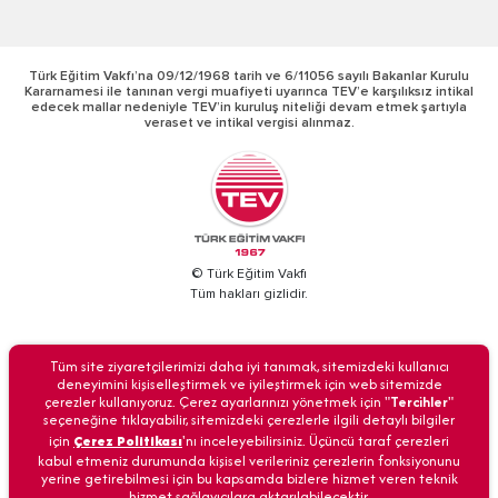
Türk Eğitim Vakfı’na 09/12/1968 tarih ve 6/11056 sayılı Bakanlar Kurulu
Kararnamesi ile tanınan vergi muafiyeti uyarınca TEV’e karşılıksız intikal
edecek mallar nedeniyle TEV’in kuruluş niteliği devam etmek şartıyla
veraset ve intikal vergisi alınmaz.
© Türk Eğitim Vakfı
Tüm hakları gizlidir.
BİZİ ARAYIN
Tüm site ziyaretçilerimizi daha iyi tanımak, sitemizdeki kullanıcı
deneyimini kişiselleştirmek ve iyileştirmek için web sitemizde
çerezler kullanıyoruz. Çerez ayarlarınızı yönetmek için "
Tercihler
"
seçeneğine tıklayabilir, sitemizdeki çerezlerle ilgili detaylı bilgiler
için
Çerez Politikası
'nı inceleyebilirsiniz. Üçüncü taraf çerezleri
Anasayfa
İletişim
Veri Güvenliği
Kişisel Verilerin Korunması
kabul etmeniz durumunda kişisel verileriniz çerezlerin fonksiyonunu
yerine getirebilmesi için bu kapsamda bizlere hizmet veren teknik
hizmet sağlayıcılara aktarılabilecektir.