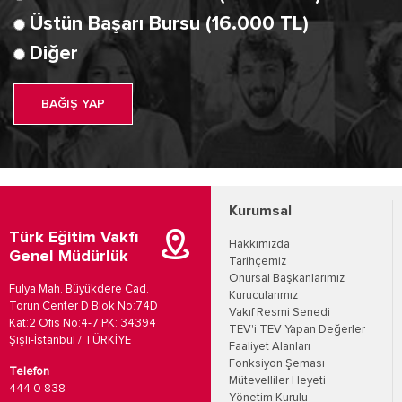
Üstün Başarı Bursu (16.000 TL)
Diğer
BAĞIŞ YAP
Kurumsal
Türk Eğitim Vakfı
Hakkımızda
Genel Müdürlük
Tarihçemiz
Onursal Başkanlarımız
Fulya Mah. Büyükdere Cad.
Kurucularımız
Torun Center D Blok No:74D
Vakıf Resmi Senedi
Kat:2 Ofis No:4-7 PK: 34394
TEV'i TEV Yapan Değerler
Şişli-İstanbul / TÜRKİYE
Faaliyet Alanları
Fonksiyon Şeması
Telefon
Mütevelliler Heyeti
444 0 838
Yönetim Kurulu