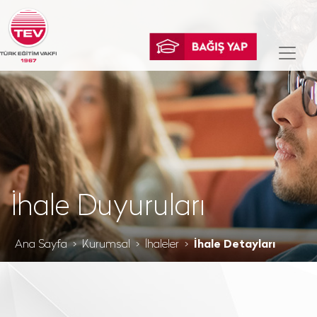
İhale Duyuruları
Ana Sayfa
Kurumsal
İhaleler
İhale Detayları