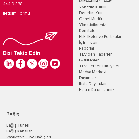
Mütevelliler Heyeti
444 0 838
Yönetim Kurulu
İletişim Formu
Denetim Kurulu
Genel Müdür
Yöneticilerimiz
Komiteler
Etik İlkeler ve Politikalar
İş Birlikleri
Raporlar
Bizi Takip Edin
TEV’den Haberler
E-Bültenler
TEV'lilerden Hikayeler
Medya Merkezi
Duyurular
İhale Duyuruları
Eğitim Kurumlarımız
Bağış
Bağış Türleri
Bağış Kanalları
Vasiyet ve Hibe Bağışları