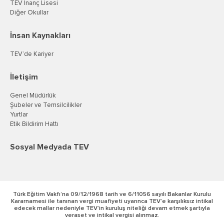
TEV İnanç Lisesi
Diğer Okullar
İnsan Kaynakları
TEV’de Kariyer
İletişim
Genel Müdürlük
Şubeler ve Temsilcilikler
Yurtlar
Etik Bildirim Hattı
Sosyal Medyada TEV
Türk Eğitim Vakfı’na 09/12/1968 tarih ve 6/11056 sayılı Bakanlar Kurulu
Kararnamesi ile tanınan vergi muafiyeti uyarınca TEV’e karşılıksız intikal
edecek mallar nedeniyle TEV’in kuruluş niteliği devam etmek şartıyla
veraset ve intikal vergisi alınmaz.