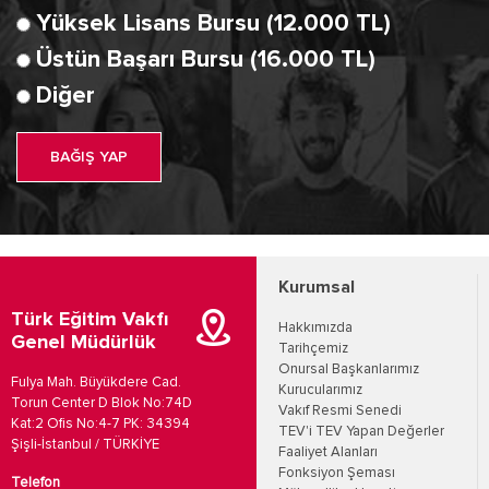
Yüksek Lisans Bursu (12.000 TL)
Üstün Başarı Bursu (16.000 TL)
Diğer
BAĞIŞ YAP
Kurumsal
Türk Eğitim Vakfı
Hakkımızda
Genel Müdürlük
Tarihçemiz
Onursal Başkanlarımız
Fulya Mah. Büyükdere Cad.
Kurucularımız
Torun Center D Blok No:74D
Vakıf Resmi Senedi
Kat:2 Ofis No:4-7 PK: 34394
TEV'i TEV Yapan Değerler
Şişli-İstanbul / TÜRKİYE
Faaliyet Alanları
Fonksiyon Şeması
Telefon