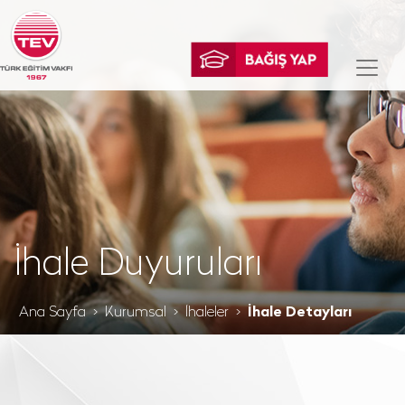
İhale Duyuruları
Ana Sayfa
Kurumsal
İhaleler
İhale Detayları