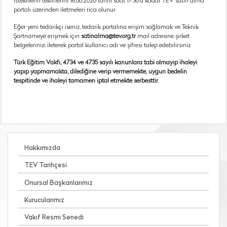
İsteklilerin tekliflerini 18.06.2026 tarihi saat 17:30’a kadar TEV satın alma
portalı üzerinden iletmeleri rica olunur.
Eğer yeni tedarikçi iseniz, tedarik portalına erişim sağlamak ve Teknik
Şartnameye erişmek için
satinalma@tev.org.tr
mail adresine şirket
belgelerinizi ileterek portal kullanıcı adı ve şifresi talep edebilirsiniz.
Türk Eğitim Vakfı, 4734 ve 4735 sayılı kanunlara tabi olmayıp ihaleyi
yapıp yapmamakta, dilediğine verip vermemekte, uygun bedelin
tespitinde ve ihaleyi tamamen iptal etmekte serbesttir
.
Hakkımızda
TEV Tarihçesi
Onursal Başkanlarımız
Kurucularımız
Vakıf Resmi Senedi