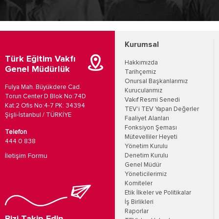
Kurumsal
Türk Eğitim Vakfı
Hakkımızda
Genel Müdürlük
Tarihçemiz
Onursal Başkanlarımız
Fulya Mah. Büyükdere Cad.
Kurucularımız
Torun Center D Blok No:74D
Vakıf Resmi Senedi
Kat:2 Ofis No:4-7 PK: 34394
TEV'i TEV Yapan Değerler
Şişli-İstanbul / TÜRKİYE
Faaliyet Alanları
Fonksiyon Şeması
Telefon
Mütevelliler Heyeti
444 0 838
Yönetim Kurulu
İletişim Formu
Denetim Kurulu
Genel Müdür
Yöneticilerimiz
Komiteler
Etik İlkeler ve Politikalar
İş Birlikleri
Raporlar