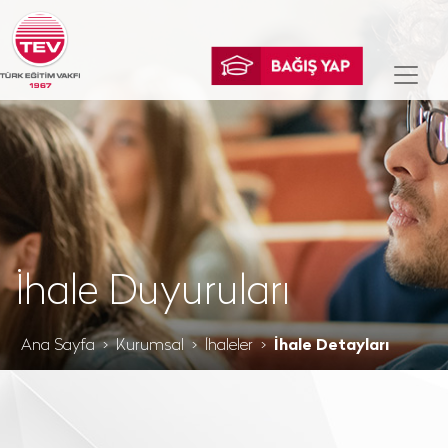
İhale Duyuruları
Ana Sayfa
Kurumsal
İhaleler
İhale Detayları