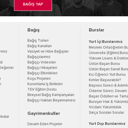
BAĞIŞ YAP
Bağış
Burslar
Bağış Türleri
Yurt İçi Burslarımız
Bağış Kanalları
Mesleki Ortaöğretim B
rımız
Vasiyet ve Hibe Bağışları
Üniversite (Eğitim) Burs
Bağışçılarımız
Yüksek Lisans & Doktor
di
Bağışçı Videoları
Üstün Başarı Bursu
Değerler
Bağışçı Hikayeleri
Üstün Başarı Sanat Bur
Bağışçı Etkinlikleri
Kız Öğrenci Yurt Bursu
ı
Koşu Projeleri
Kimler Başvurabilir?
i
Kurumlarla İş Birlikleri
Başvuru Süreci & Adıml
TEV Eğitim Dostu
Ödeme Süreci, Devam K
Bireysel Bağış Kampanyaları
Başarı Ödülleri ve Tama
Bağışçı Hakları Beyannamesi
Bursiyer Hak & Yükümlül
Vicdani Yükümlülük
Sıkça Sorulan Sorular
Gayrimenkuller
tikalar
Yurt Dışı Burslarımız
Devam Eden Projeler