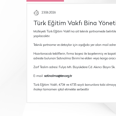
23.06.2026
Türk Eğitim Vakfı Bina Yönet
Mülkiyeti Türk Eğitim Vakfı’na ait teknik şartnamede belirti
yapılacaktır.
Teknik şartname ve detaylar için aşağıda yer alan mail adresi
Hazırlanacak tekliflerin, firma kaşesi ile kaşelenmiş ve kapatı
adreste bulunan Satınalma Birimi’ne elden veya kargo aracılı
Zarf Teslim adresi: Fulya Mh. Büyükdere Cd. Akıncı Bayırı Sk.
E-mail:
satinalma@tev.org.tr
Türk Eğitim Vakfı, 4734 ve 4735 sayılı kanunlara tabi olmay
ihaleyi tamamen iptal etmekte serbesttir