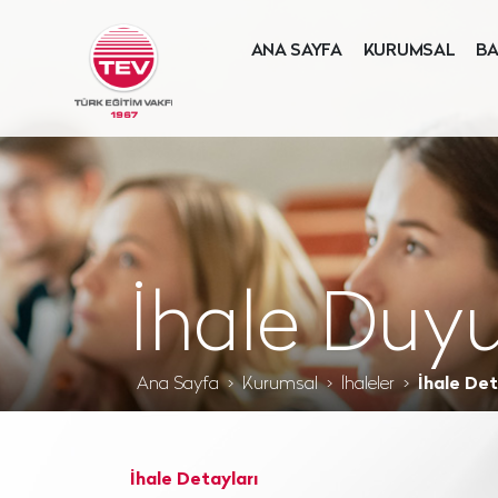
ANA SAYFA
KURUMSAL
BA
İhale Duyu
Ana Sayfa
Kurumsal
İhaleler
İhale Det
İhale Detayları