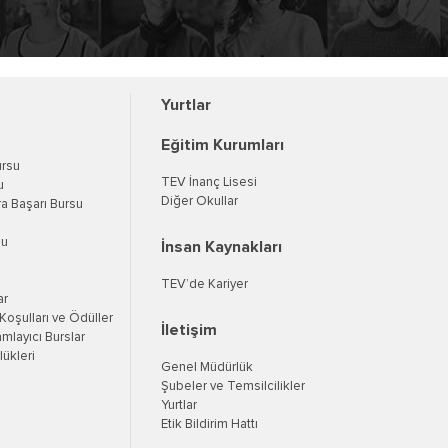
Yurtlar
Eğitim Kurumları
ursu
TEV İnanç Lisesi
u
Diğer Okullar
a Başarı Bursu
su
İnsan Kaynakları
TEV’de Kariyer
ar
oşulları ve Ödüller
İletişim
mlayıcı Burslar
ükleri
Genel Müdürlük
Şubeler ve Temsilcilikler
Yurtlar
Etik Bildirim Hattı