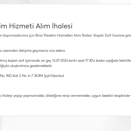
im Hizmeti Alım İhalesi
len taşınmazlarımız için Bina Yönetim Hizmetleri Alım İhalesi Kapalı Zarf Usulüne gör
 üzerinden iletişime geçmenizi rica ederiz.
lmış kapalı zarf içerisinde, en geç 12.07.2026 tarihi saat 17:30’a kadar aşağıda belirtil
ğıyla ulaştırılması gerekmektedir.
 No: 74D, Kat 2 No: 4-7 34394 Şişli/İstanbul
ıp ihaleyi yapıp yapmamakta, dilediğine verip vermemekte, uygun bedelin tespitinde 