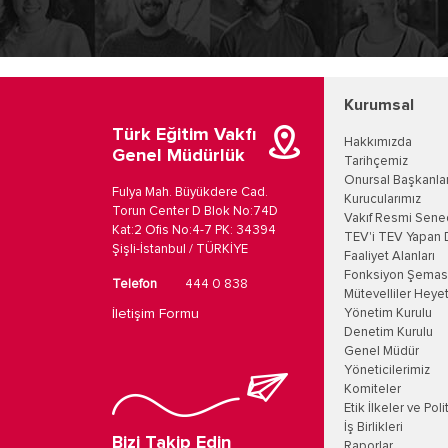
Kurumsal
Türk Eğitim Vakfı
Hakkımızda
Genel Müdürlük
Tarihçemiz
Onursal Başkanla
Fulya Mah. Büyükdere Cad.
Kurucularımız
Torun Center D Blok No:74D
Vakıf Resmi Sene
Kat:2 Ofis No:4-7 PK: 34394
TEV'i TEV Yapan 
Şişli-İstanbul / TÜRKİYE
Faaliyet Alanları
Fonksiyon Şemas
Telefon
444 0 838
Mütevelliler Heyet
İletişim Formu
Yönetim Kurulu
Denetim Kurulu
Genel Müdür
Yöneticilerimiz
Komiteler
Etik İlkeler ve Poli
İş Birlikleri
Bizi Takip Edin
Raporlar