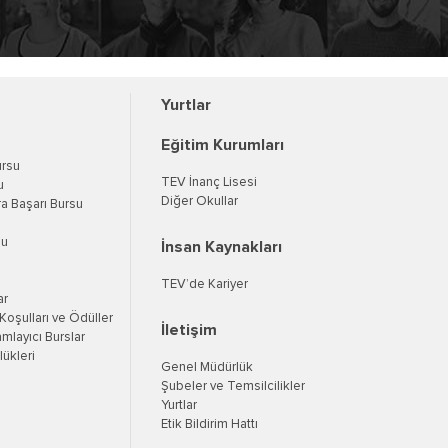
Yurtlar
Eğitim Kurumları
ursu
TEV İnanç Lisesi
u
Diğer Okullar
a Başarı Bursu
su
İnsan Kaynakları
TEV’de Kariyer
ar
oşulları ve Ödüller
İletişim
mlayıcı Burslar
ükleri
Genel Müdürlük
Şubeler ve Temsilcilikler
Yurtlar
Etik Bildirim Hattı