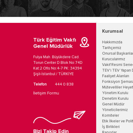
Kurumsal
Türk Eğitim Vakfı
Hakkımızda
Genel Müdürlük
Tarihçemiz
Onursal Başkanla
Fulya Mah. Büyükdere Cad.
Kurucularımız
Torun Center D Blok No:74D
Vakıf Resmi Sene
Kat:2 Ofis No:4-7 PK: 34394
TEV'i TEV Yapan 
Şişli-İstanbul / TÜRKİYE
Faaliyet Alanları
Fonksiyon Şemas
Telefon
444 0 838
Mütevelliler Heyet
İletişim Formu
Yönetim Kurulu
Denetim Kurulu
Genel Müdür
Yöneticilerimiz
Komiteler
Etik İlkeler ve Poli
İş Birlikleri
Bizi Takip Edin
Raporlar