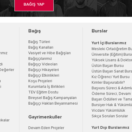
BAĞIŞ YAP
Bağış
Burslar
Bağış Türleri
Yurt İçi Burslarımız
Bağış Kanalları
Mesleki Ortaöğretim B
rımız
Vasiyet ve Hibe Bağışları
Üniversite (Eğitim) Burs
Bağışçılarımız
Yüksek Lisans & Doktor
di
Bağışçı Videoları
Üstün Başarı Bursu
Değerler
Bağışçı Hikayeleri
Üstün Başarı Sanat Bur
Bağışçı Etkinlikleri
Kız Öğrenci Yurt Bursu
ı
Koşu Projeleri
Kimler Başvurabilir?
i
Kurumlarla İş Birlikleri
Başvuru Süreci & Adıml
TEV Eğitim Dostu
Ödeme Süreci, Devam K
Bireysel Bağış Kampanyaları
Başarı Ödülleri ve Tama
Bağışçı Hakları Beyannamesi
Bursiyer Hak & Yükümlül
Vicdani Yükümlülük
Sıkça Sorulan Sorular
Gayrimenkuller
tikalar
Yurt Dışı Burslarımız
Devam Eden Projeler