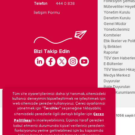
Fonksiyon Şemas
Telefon
444 0 838
Mütevelliler Heyet
İletişim Formu
Yönetim Kurulu
Denetim Kurulu
Genel Müdür
Yöneticilerimiz
Komiteler
Etik İlkeler ve Poli
İş Birlikleri
Bizi Takip Edin
Raporlar
TEV’den Haberle
E-Bültenler
TEV'lilerden Hika
Medya Merkezi
Duyurular
İhale Duyuruları
Tüm site ziyaretçilerimizi daha iyi tanımak, sitemizdeki
Eğitim Kurumlarım
kullanıcı deneyimini kişiselleştirmek ve iyileştirmek için
web sitemizde çerezler kullanıyoruz. Çerez ayarlarınızı
yönetmek için "
Tercihler
" seçeneğine tıklayabilir,
sitemizdeki çerezlerle ilgili detaylı bilgiler için
Çerez
Türk Eğitim Vakfı’na 09/12/1968 tarih ve 6/11056 sayılı 
Politikası
'nı inceleyebilirsiniz. Üçüncü taraf çerezleri
kabul etmeniz durumunda kişisel verileriniz çerezlerin
fonksiyonunu yerine getirebilmesi için bu kapsamda