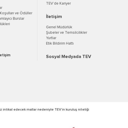
TEV’de Kariyer
ar
oşulları ve Ödüller
İletişim
mlayıcı Burslar
ükleri
Genel Müdürlük
Şubeler ve Temsilcilikler
Yurtlar
Etik Bildirim Hattı
letişim
Sosyal Medyada TEV
z intikal edecek mallar nedeniyle TEV’in kuruluş niteliği