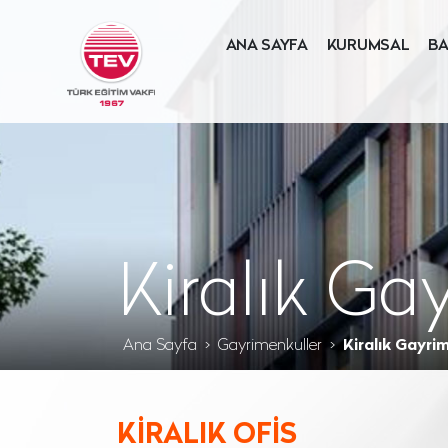
ANA SAYFA
KURUMSAL
BA
Kiralık Ga
Ana Sayfa
Gayrimenkuller
Kiralık Gayri
KİRALIK OFİS