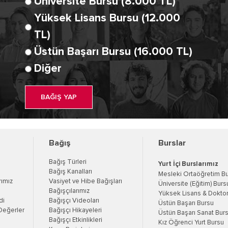
Üniversite Bursu (8.000 TL)
Yüksek Lisans Bursu (12.000
TL)
Üstün Başarı Bursu (16.000 TL)
Diğer
BAĞIŞ YAP
Bağış
Burslar
Bağış Türleri
Yurt İçi Burslarımız
Bağış Kanalları
Mesleki Ortaöğretim B
rımız
Vasiyet ve Hibe Bağışları
Üniversite (Eğitim) Burs
Bağışçılarımız
Yüksek Lisans & Doktor
di
Bağışçı Videoları
Üstün Başarı Bursu
Değerler
Bağışçı Hikayeleri
Üstün Başarı Sanat Bur
Bağışçı Etkinlikleri
Kız Öğrenci Yurt Bursu