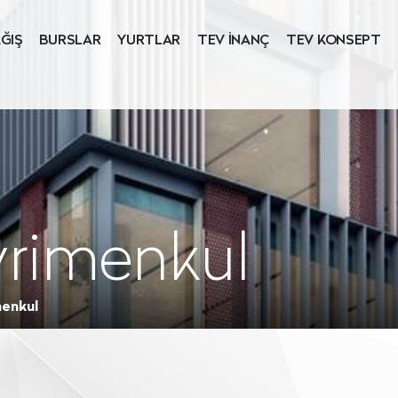
ĞIŞ
BURSLAR
YURTLAR
TEV İNANÇ
TEV KONSEPT
yrimenkul
menkul