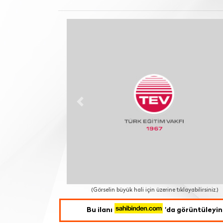
Previous
(Görselin büyük hali için üzerine tıklayabilirsiniz.)
Bu ilanı
'da görüntüleyin