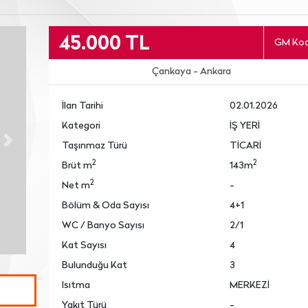
45.000 TL
GM Kod
Çankaya - Ankara
İlan Tarihi
02.01.2026
Kategori
İŞ YERİ
Taşınmaz Türü
TİCARİ
Next
2
2
Brüt m
143m
2
Net m
-
Bölüm & Oda Sayısı
4+1
WC / Banyo Sayısı
2/1
Kat Sayısı
4
Bulunduğu Kat
3
Isıtma
MERKEZİ
Yakıt Türü
-