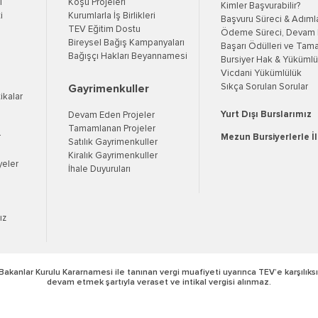
ı
Koşu Projeleri
Kimler Başvurabilir?
i
Kurumlarla İş Birlikleri
Başvuru Süreci & Adıml
TEV Eğitim Dostu
Ödeme Süreci, Devam K
Bireysel Bağış Kampanyaları
Başarı Ödülleri ve Tama
Bağışçı Hakları Beyannamesi
Bursiyer Hak & Yükümlül
Vicdani Yükümlülük
Sıkça Sorulan Sorular
Gayrimenkuller
tikalar
Yurt Dışı Burslarımız
Devam Eden Projeler
Tamamlanan Projeler
r
Mezun Bursiyerlerle İ
Satılık Gayrimenkuller
Kiralık Gayrimenkuller
yeler
İhale Duyuruları
ız
Bakanlar Kurulu Kararnamesi ile tanınan vergi muafiyeti uyarınca TEV’e karşılıksı
devam etmek şartıyla veraset ve intikal vergisi alınmaz.