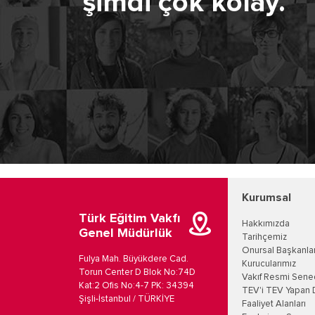
şimdi çok kolay.
Kurumsal
Türk Eğitim Vakfı
Hakkımızda
Genel Müdürlük
Tarihçemiz
Onursal Başkanla
Fulya Mah. Büyükdere Cad.
Kurucularımız
Torun Center D Blok No:74D
Vakıf Resmi Sene
Kat:2 Ofis No:4-7 PK: 34394
TEV'i TEV Yapan 
Şişli-İstanbul / TÜRKİYE
Faaliyet Alanları