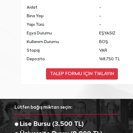
Aidat
-
Bina Yaşı
-
Yapı Türü
-
Eşya Durumu
EŞYASIZ
Kullanım Durumu
BOŞ
Stopaj
VAR
Depozito
168.750 TL
Lütfen bağış miktarı seçin:
Lise Bursu (3.500 TL)