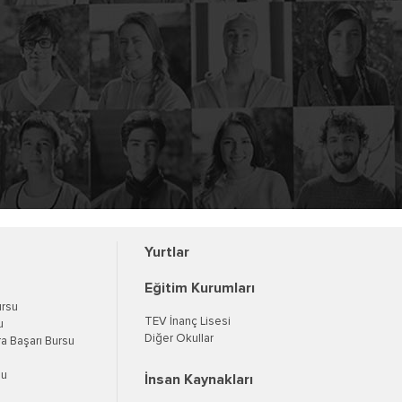
Yurtlar
Eğitim Kurumları
ursu
TEV İnanç Lisesi
u
Diğer Okullar
a Başarı Bursu
su
İnsan Kaynakları