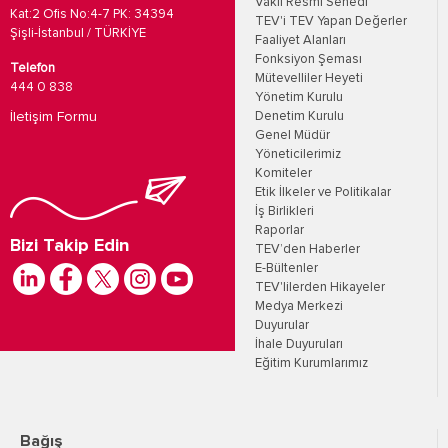
Vakıf Resmi Senedi
Kat:2 Ofis No:4-7 PK: 34394
TEV'i TEV Yapan Değerler
Şişli-İstanbul / TÜRKİYE
Faaliyet Alanları
Fonksiyon Şeması
Telefon
Mütevelliler Heyeti
444 0 838
Yönetim Kurulu
İletişim Formu
Denetim Kurulu
Genel Müdür
Yöneticilerimiz
Komiteler
Etik İlkeler ve Politikalar
İş Birlikleri
Raporlar
Bizi Takip Edin
TEV’den Haberler
E-Bültenler
TEV'lilerden Hikayeler
Medya Merkezi
Duyurular
İhale Duyuruları
Eğitim Kurumlarımız
Bağış