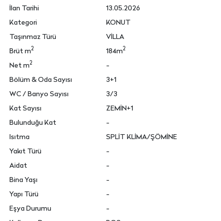
İlan Tarihi
13.05.2026
Kategori
KONUT
Taşınmaz Türü
VİLLA
2
2
Brüt m
184m
2
Net m
-
Bölüm & Oda Sayısı
3+1
WC / Banyo Sayısı
3/3
Kat Sayısı
ZEMİN+1
Bulunduğu Kat
-
Isıtma
SPLİT KLİMA/ŞÖMİNE
Yakıt Türü
-
Aidat
-
Bina Yaşı
-
Yapı Türü
-
Eşya Durumu
-