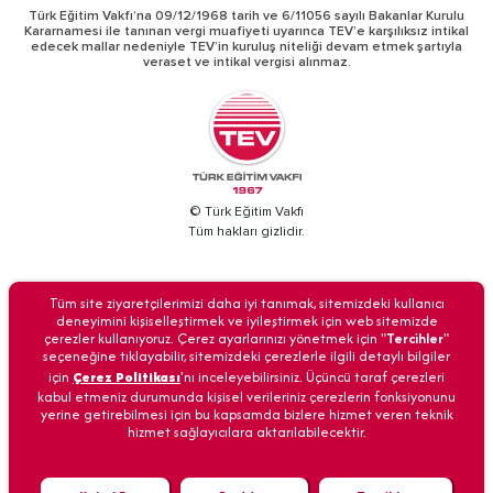
Türk Eğitim Vakfı’na 09/12/1968 tarih ve 6/11056 sayılı Bakanlar Kurulu
Kararnamesi ile tanınan vergi muafiyeti uyarınca TEV’e karşılıksız intikal
edecek mallar nedeniyle TEV’in kuruluş niteliği devam etmek şartıyla
veraset ve intikal vergisi alınmaz.
© Türk Eğitim Vakfı
Tüm hakları gizlidir.
BİZİ ARAYIN
Tüm site ziyaretçilerimizi daha iyi tanımak, sitemizdeki kullanıcı
deneyimini kişiselleştirmek ve iyileştirmek için web sitemizde
çerezler kullanıyoruz. Çerez ayarlarınızı yönetmek için "
Tercihler
"
seçeneğine tıklayabilir, sitemizdeki çerezlerle ilgili detaylı bilgiler
için
Çerez Politikası
'nı inceleyebilirsiniz. Üçüncü taraf çerezleri
Anasayfa
İletişim
Veri Güvenliği
Kişisel Verilerin Korunması
kabul etmeniz durumunda kişisel verileriniz çerezlerin fonksiyonunu
yerine getirebilmesi için bu kapsamda bizlere hizmet veren teknik
hizmet sağlayıcılara aktarılabilecektir.