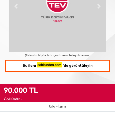
Previous
Next
(Görselin büyük hali için üzerine tıklayabilirsiniz.)
Bu ilanı
'da görüntüleyin
90.000 TL
GM Kodu: -
Urla - İzmir