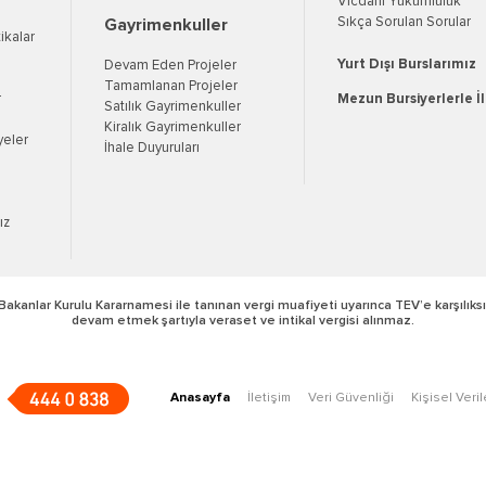
Vicdani Yükümlülük
Sıkça Sorulan Sorular
Gayrimenkuller
tikalar
Yurt Dışı Burslarımız
Devam Eden Projeler
Tamamlanan Projeler
r
Mezun Bursiyerlerle İ
Satılık Gayrimenkuller
Kiralık Gayrimenkuller
yeler
İhale Duyuruları
ız
Bakanlar Kurulu Kararnamesi ile tanınan vergi muafiyeti uyarınca TEV’e karşılıksı
devam etmek şartıyla veraset ve intikal vergisi alınmaz.
Anasayfa
İletişim
Veri Güvenliği
Kişisel Veri