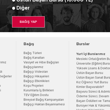
Üstün Başarı Bursu (16.000 TL)
Diğer
BAĞIŞ YAP
Bağış
Burslar
Bağış Türleri
Yurt İçi Burslarımız
Bağış Kanalları
Mesleki Ortaöğretim B
rımız
Vasiyet ve Hibe Bağışları
Üniversite (Eğitim) Burs
Bağışçılarımız
Yüksek Lisans & Doktor
di
Bağışçı Videoları
Üstün Başarı Bursu
Değerler
Bağışçı Hikayeleri
Üstün Başarı Sanat Bur
Bağışçı Etkinlikleri
Kız Öğrenci Yurt Bursu
ı
Koşu Projeleri
Kimler Başvurabilir?
i
Kurumlarla İş Birlikleri
Başvuru Süreci & Adıml
TEV Eğitim Dostu
Ödeme Süreci, Devam K
Bireysel Bağış Kampanyaları
Başarı Ödülleri ve Tama
Bağışçı Hakları Beyannamesi
Bursiyer Hak & Yükümlül