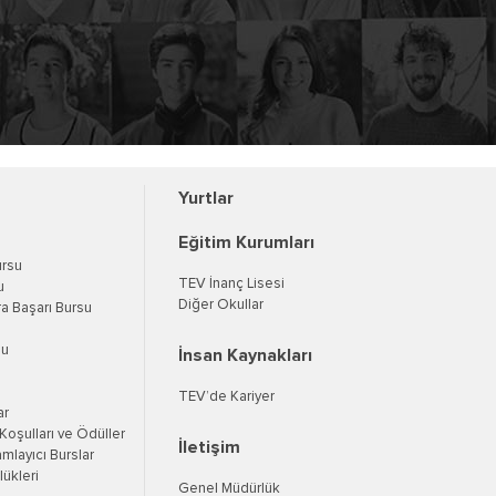
Yurtlar
Eğitim Kurumları
ursu
TEV İnanç Lisesi
u
Diğer Okullar
a Başarı Bursu
su
İnsan Kaynakları
TEV’de Kariyer
ar
oşulları ve Ödüller
İletişim
mlayıcı Burslar
ükleri
Genel Müdürlük