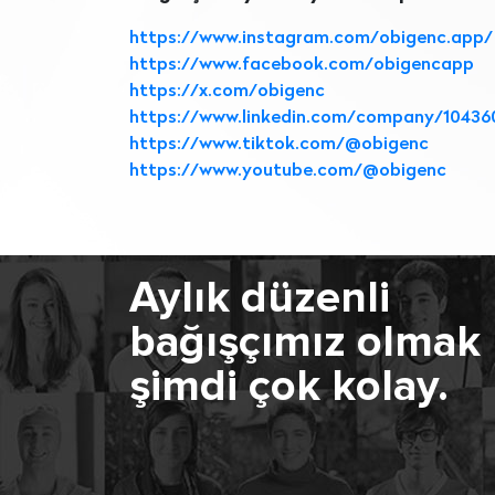
https://www.instagram.com/obigenc.app/
https://www.facebook.com/obigencapp
https://x.com/obigenc
https://www.linkedin.com/company/10436
https://www.tiktok.com/@obigenc
https://www.youtube.com/@obigenc
Aylık düzenli
bağışçımız olmak
şimdi çok kolay.