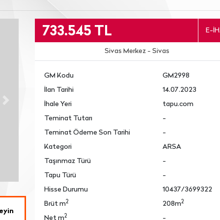
733.545 TL
E-İ
Sivas Merkez - Sivas
GM Kodu
GM2998
İlan Tarihi
14.07.2023
İhale Yeri
tapu.com
Next
Teminat Tutarı
-
Teminat Ödeme Son Tarihi
-
Kategori
ARSA
Taşınmaz Türü
-
Tapu Türü
-
Hisse Durumu
10437/3699322
2
2
Brüt m
208m
eyin
2
Net m
-