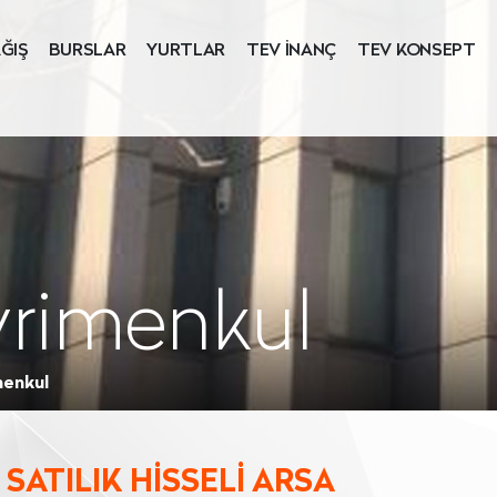
ĞIŞ
BURSLAR
YURTLAR
TEV İNANÇ
TEV KONSEPT
yrimenkul
menkul
 SATILIK HİSSELİ ARSA