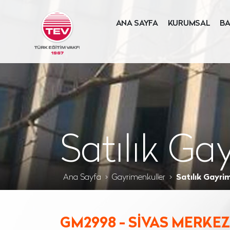
ANA SAYFA
KURUMSAL
BA
Satılık Ga
Ana Sayfa
Gayrimenkuller
Satılık Gayri
GM2998 - SİVAS MERKEZ