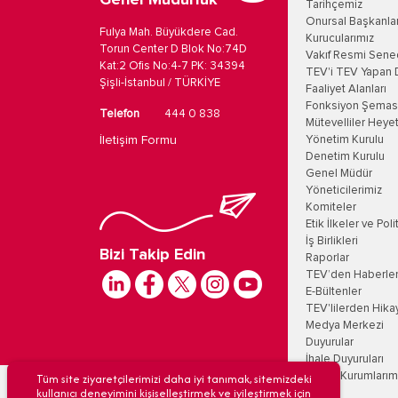
Genel Müdürlük
Tarihçemiz
Onursal Başkanla
Fulya Mah. Büyükdere Cad.
Kurucularımız
Torun Center D Blok No:74D
Vakıf Resmi Sene
Kat:2 Ofis No:4-7 PK: 34394
TEV'i TEV Yapan 
Şişli-İstanbul / TÜRKİYE
Faaliyet Alanları
Fonksiyon Şemas
Telefon
444 0 838
Mütevelliler Heyet
İletişim Formu
Yönetim Kurulu
Denetim Kurulu
Genel Müdür
Yöneticilerimiz
Komiteler
Etik İlkeler ve Poli
İş Birlikleri
Bizi Takip Edin
Raporlar
TEV’den Haberle
E-Bültenler
TEV'lilerden Hika
Medya Merkezi
Duyurular
İhale Duyuruları
Tüm site ziyaretçilerimizi daha iyi tanımak, sitemizdeki
Eğitim Kurumlarım
kullanıcı deneyimini kişiselleştirmek ve iyileştirmek için