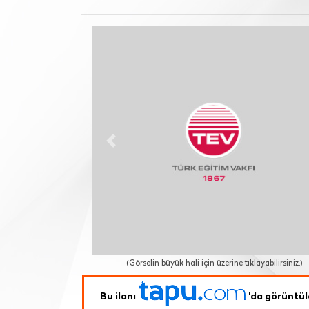
Previous
(Görselin büyük hali için üzerine tıklayabilirsiniz.)
Bu ilanı
'da görüntül