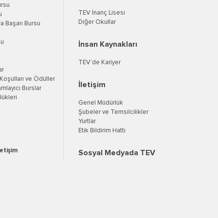
ursu
TEV İnanç Lisesi
u
Diğer Okullar
a Başarı Bursu
su
İnsan Kaynakları
TEV’de Kariyer
ar
oşulları ve Ödüller
İletişim
mlayıcı Burslar
ükleri
Genel Müdürlük
Şubeler ve Temsilcilikler
Yurtlar
Etik Bildirim Hattı
letişim
Sosyal Medyada TEV