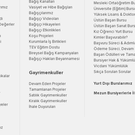
Bağış Kanalları
Mesleki Ortaöğretim B
rımız
Vasiyet ve Hibe Bağışları
Üniversite (Eğitim) Burs
Bağışçılarımız
Yüksek Lisans & Doktor
di
Bağışçı Videoları
Üstün Başarı Bursu
Değerler
Bağışçı Hikayeleri
Üstün Başarı Sanat Bur
Bağışçı Etkinlikleri
Kız Öğrenci Yurt Bursu
ı
Koşu Projeleri
Kimler Başvurabilir?
i
Kurumlarla İş Birlikleri
Başvuru Süreci & Adıml
TEV Eğitim Dostu
Ödeme Süreci, Devam K
Bireysel Bağış Kampanyaları
Başarı Ödülleri ve Tama
Bağışçı Hakları Beyannamesi
Bursiyer Hak & Yükümlül
Vicdani Yükümlülük
Sıkça Sorulan Sorular
Gayrimenkuller
tikalar
Yurt Dışı Burslarımız
Devam Eden Projeler
Tamamlanan Projeler
r
Mezun Bursiyerlerle İ
Satılık Gayrimenkuller
Kiralık Gayrimenkuller
yeler
İhale Duyuruları
ız