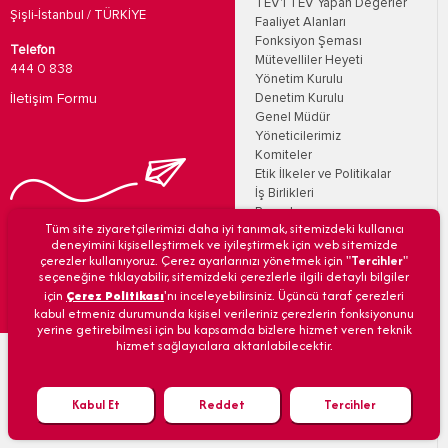
TEV'i TEV Yapan Değerler
Şişli-İstanbul / TÜRKİYE
Faaliyet Alanları
Fonksiyon Şeması
Telefon
Mütevelliler Heyeti
444 0 838
Yönetim Kurulu
İletişim Formu
Denetim Kurulu
Genel Müdür
Yöneticilerimiz
Komiteler
Etik İlkeler ve Politikalar
İş Birlikleri
Raporlar
Bizi Takip Edin
Tüm site ziyaretçilerimizi daha iyi tanımak, sitemizdeki kullanıcı
TEV’den Haberler
deneyimini kişiselleştirmek ve iyileştirmek için web sitemizde
E-Bültenler
çerezler kullanıyoruz. Çerez ayarlarınızı yönetmek için "
Tercihler
"
TEV'lilerden Hikayeler
seçeneğine tıklayabilir, sitemizdeki çerezlerle ilgili detaylı bilgiler
Medya Merkezi
için
Çerez Politikası
'nı inceleyebilirsiniz. Üçüncü taraf çerezleri
Duyurular
kabul etmeniz durumunda kişisel verileriniz çerezlerin fonksiyonunu
İhale Duyuruları
yerine getirebilmesi için bu kapsamda bizlere hizmet veren teknik
hizmet sağlayıcılara aktarılabilecektir.
Eğitim Kurumlarımız
Kabul Et
Reddet
Tercihler
Bağış