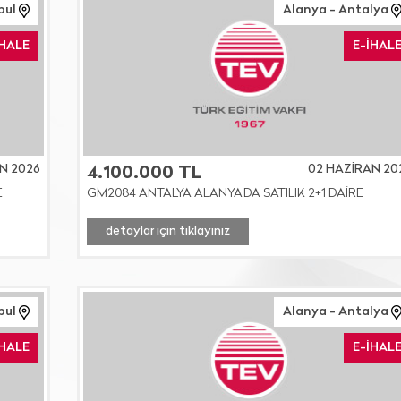
bul
Alanya - Antalya
İHALE
E-İHAL
N 2026
02 HAZİRAN 20
4.100.000 TL
E
GM2084 ANTALYA ALANYA'DA SATILIK 2+1 DAİRE
detaylar için tıklayınız
nbul
Alanya - Antalya
İHALE
E-İHAL