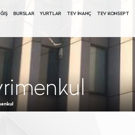
ĞIŞ
BURSLAR
YURTLAR
TEV İNANÇ
TEV KONSEPT
yrimenkul
menkul