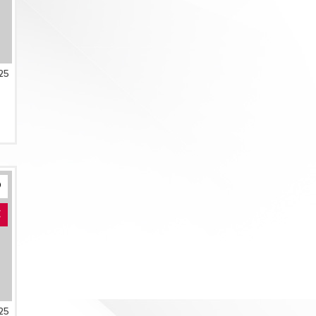
25
E
25