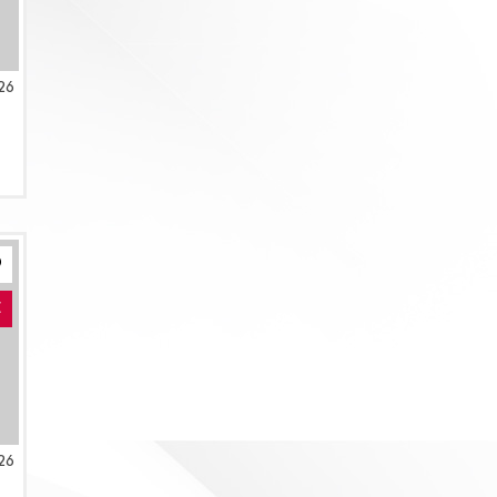
26
E
26