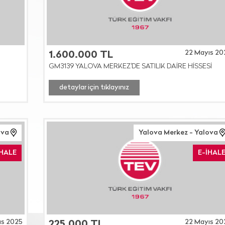
22 Mayıs 20
1.600.000 TL
GM3139 YALOVA MERKEZ'DE SATILIK DAİRE HİSSESİ
detaylar için tıklayınız
ova
Yalova Merkez - Yalova
İHALE
E-İHAL
ıs 2025
22 Mayıs 20
225.000 TL