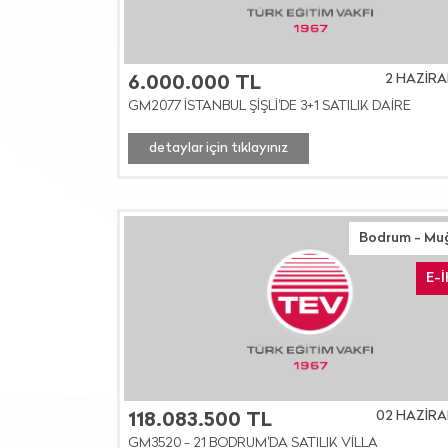
2 HAZİRA
6.000.000 TL
GM2077 İSTANBUL ŞİŞLİ'DE 3+1 SATILIK DAİRE
detaylar için tıklayınız
Bodrum - Mu
E-
02 HAZİRA
118.083.500 TL
GM3520 - 21 BODRUM'DA SATILIK VİLLA