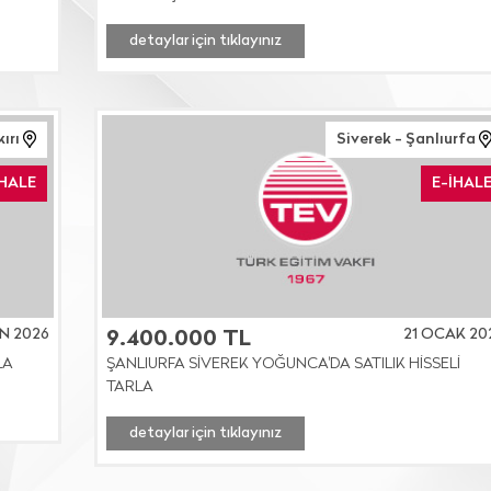
detaylar için tıklayınız
kırı
Siverek - Şanlıurfa
İHALE
E-İHAL
N 2026
21 OCAK 20
9.400.000 TL
LA
ŞANLIURFA SİVEREK YOĞUNCA'DA SATILIK HİSSELİ
TARLA
detaylar için tıklayınız