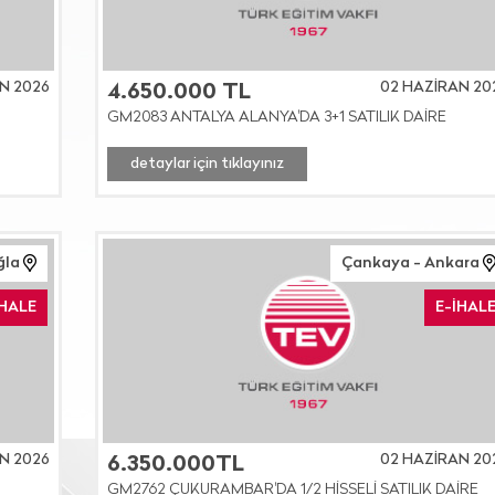
N 2026
02 HAZİRAN 20
4.650.000 TL
GM2083 ANTALYA ALANYA'DA 3+1 SATILIK DAİRE
detaylar için tıklayınız
ğla
Çankaya - Ankara
İHALE
E-İHAL
N 2026
02 HAZİRAN 20
6.350.000TL
GM2762 ÇUKURAMBAR'DA 1/2 HİSSELİ SATILIK DAİRE