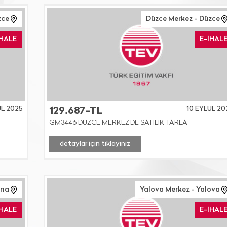
zce
Düzce Merkez - Düzce
İHALE
E-İHAL
ÜL 2025
10 EYLÜL 20
129.687-TL
GM3446 DÜZCE MERKEZ'DE SATILIK TARLA
detaylar için tıklayınız
ana
Yalova Merkez - Yalova
İHALE
E-İHAL