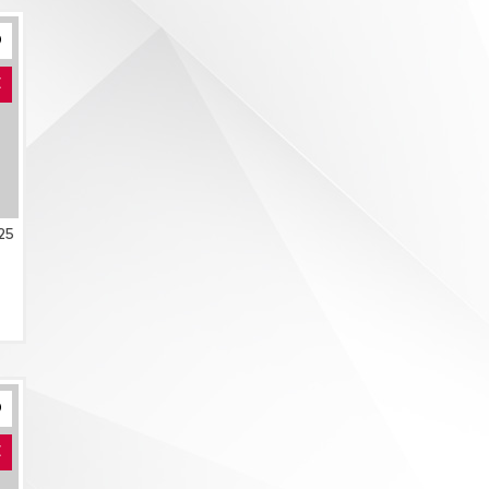
E
25
E