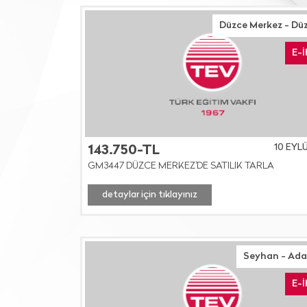
Düzce Merkez - Dü
E-
10 EYL
143.750-TL
GM3447 DÜZCE MERKEZ'DE SATILIK TARLA
detaylar için tıklayınız
Seyhan - Ad
E-