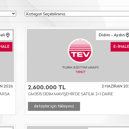
eli
Didim - Aydın
İHALE
E-İHAL
N 2026
2 HAZİRAN 20
2.600.000 TL
 ARSA
GM3515 DİDİM MAVİŞEHİR'DE SATILIK 2+1 DAİRE
detaylar için tıklayınız