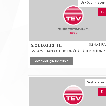
Üsküdar - İstan
E-
02 HAZİRA
6.000.000 TL
GM3489 İSTANBUL ÜSKÜDAR' DA SATILIK 3+1 DAİR
detaylar için tıklayınız
Şişli - İsta
E-