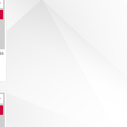
E
26
E