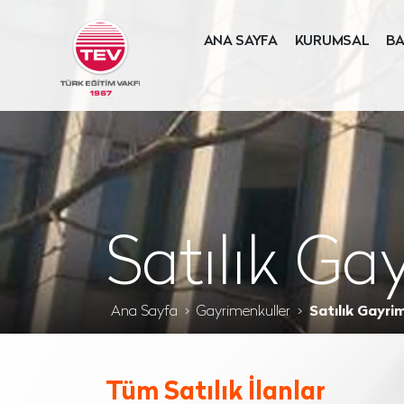
ANA SAYFA
KURUMSAL
BA
Satılık Ga
Ana Sayfa
Gayrimenkuller
Satılık Gayri
Tüm Satılık İlanlar