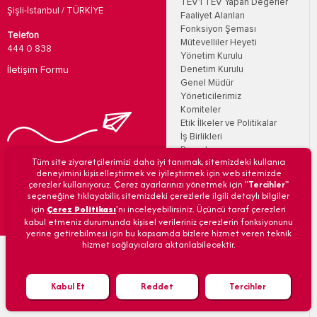
TEV'i TEV Yapan Değerler
Şişli-İstanbul / TÜRKİYE
Faaliyet Alanları
Fonksiyon Şeması
Telefon
Mütevelliler Heyeti
444 0 838
Yönetim Kurulu
İletişim Formu
Denetim Kurulu
Genel Müdür
Yöneticilerimiz
Komiteler
Etik İlkeler ve Politikalar
İş Birlikleri
Raporlar
Bizi Takip Edin
Tüm site ziyaretçilerimizi daha iyi tanımak, sitemizdeki kullanıcı
TEV’den Haberler
deneyimini kişiselleştirmek ve iyileştirmek için web sitemizde
E-Bültenler
çerezler kullanıyoruz. Çerez ayarlarınızı yönetmek için "
Tercihler
"
TEV'lilerden Hikayeler
seçeneğine tıklayabilir, sitemizdeki çerezlerle ilgili detaylı bilgiler
Medya Merkezi
için
Çerez Politikası
'nı inceleyebilirsiniz. Üçüncü taraf çerezleri
Duyurular
kabul etmeniz durumunda kişisel verileriniz çerezlerin fonksiyonunu
İhale Duyuruları
yerine getirebilmesi için bu kapsamda bizlere hizmet veren teknik
hizmet sağlayıcılara aktarılabilecektir.
Eğitim Kurumlarımız
Kabul Et
Reddet
Tercihler
Bağış