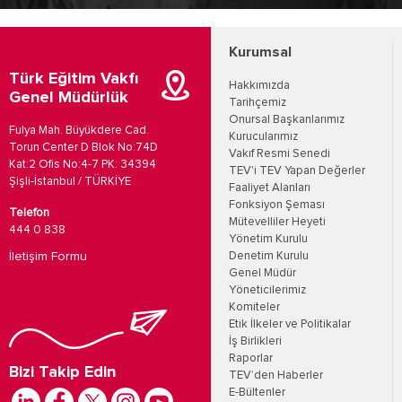
Kurumsal
Türk Eğitim Vakfı
Hakkımızda
Genel Müdürlük
Tarihçemiz
Onursal Başkanlarımız
Fulya Mah. Büyükdere Cad.
Kurucularımız
Torun Center D Blok No:74D
Vakıf Resmi Senedi
Kat:2 Ofis No:4-7 PK: 34394
TEV'i TEV Yapan Değerler
Şişli-İstanbul / TÜRKİYE
Faaliyet Alanları
Fonksiyon Şeması
Telefon
Mütevelliler Heyeti
444 0 838
Yönetim Kurulu
İletişim Formu
Denetim Kurulu
Genel Müdür
Yöneticilerimiz
Komiteler
Etik İlkeler ve Politikalar
İş Birlikleri
Raporlar
Bizi Takip Edin
TEV’den Haberler
E-Bültenler