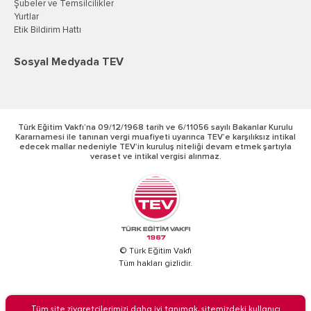
Şubeler ve Temsilcilikler
Yurtlar
Etik Bildirim Hattı
Sosyal Medyada TEV
Türk Eğitim Vakfı’na 09/12/1968 tarih ve 6/11056 sayılı Bakanlar Kurulu
Kararnamesi ile tanınan vergi muafiyeti uyarınca TEV’e karşılıksız intikal
edecek mallar nedeniyle TEV’in kuruluş niteliği devam etmek şartıyla
veraset ve intikal vergisi alınmaz.
© Türk Eğitim Vakfı
Tüm hakları gizlidir.
BİZİ ARAYIN
Tüm site ziyaretçilerimizi daha iyi tanımak, sitemizdeki kullanıcı