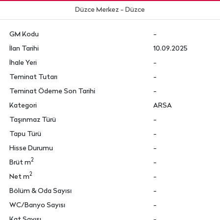
Düzce Merkez - Düzce
GM Kodu
-
İlan Tarihi
10.09.2025
İhale Yeri
-
Teminat Tutarı
-
Teminat Ödeme Son Tarihi
-
Kategori
ARSA
Taşınmaz Türü
-
Tapu Türü
-
Hisse Durumu
-
2
Brüt m
-
2
Net m
-
Bölüm & Oda Sayısı
-
WC/Banyo Sayısı
-
Kat Sayısı
-