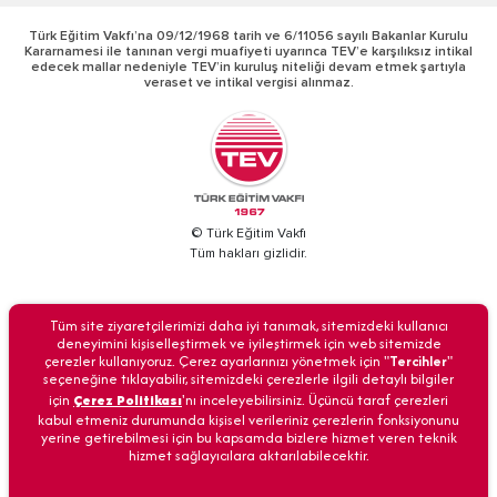
Türk Eğitim Vakfı’na 09/12/1968 tarih ve 6/11056 sayılı Bakanlar Kurulu
Kararnamesi ile tanınan vergi muafiyeti uyarınca TEV’e karşılıksız intikal
edecek mallar nedeniyle TEV’in kuruluş niteliği devam etmek şartıyla
veraset ve intikal vergisi alınmaz.
© Türk Eğitim Vakfı
Tüm hakları gizlidir.
BİZİ ARAYIN
Tüm site ziyaretçilerimizi daha iyi tanımak, sitemizdeki kullanıcı
deneyimini kişiselleştirmek ve iyileştirmek için web sitemizde
çerezler kullanıyoruz. Çerez ayarlarınızı yönetmek için "
Tercihler
"
seçeneğine tıklayabilir, sitemizdeki çerezlerle ilgili detaylı bilgiler
için
Çerez Politikası
'nı inceleyebilirsiniz. Üçüncü taraf çerezleri
Anasayfa
İletişim
Veri Güvenliği
Kişisel Verilerin Korunması
kabul etmeniz durumunda kişisel verileriniz çerezlerin fonksiyonunu
yerine getirebilmesi için bu kapsamda bizlere hizmet veren teknik
hizmet sağlayıcılara aktarılabilecektir.