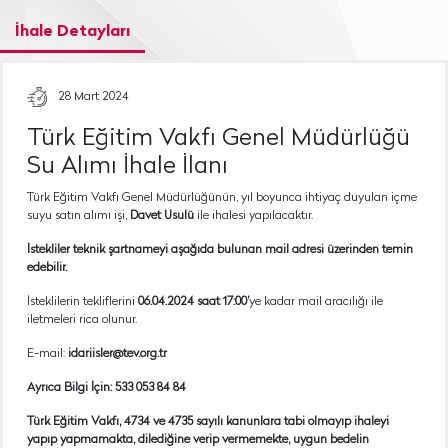
İhale Detayları
28 Mart 2024
Türk Eğitim Vakfı Genel Müdürlüğü
Su Alımı İhale İlanı
Türk Eğitim Vakfı Genel Müdürlüğünün, yıl boyunca ihtiyaç duyulan içme
suyu satın alımı işi,
Davet Usulü
ile ihalesi yapılacaktır.
İstekliler teknik şartnameyi aşağıda bulunan mail adresi üzerinden temin
edebilir.
İsteklilerin tekliflerini
06.04.2024 saat 17:00’
ye kadar mail aracılığı ile
iletmeleri rica olunur.
E-mail:
idariisler@tev.org.tr
Ayrıca Bilgi İçin: 533 053 84 84
Türk Eğitim Vakfı, 4734 ve 4735 sayılı kanunlara tabi olmayıp ihaleyi
yapıp yapmamakta, dilediğine verip vermemekte, uygun bedelin