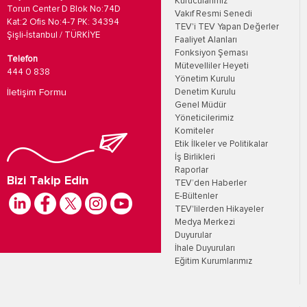
Kurucularımız
Torun Center D Blok No:74D
Vakıf Resmi Senedi
Kat:2 Ofis No:4-7 PK: 34394
TEV'i TEV Yapan Değerler
Şişli-İstanbul / TÜRKİYE
Faaliyet Alanları
Fonksiyon Şeması
Telefon
Mütevelliler Heyeti
444 0 838
Yönetim Kurulu
İletişim Formu
Denetim Kurulu
Genel Müdür
Yöneticilerimiz
Komiteler
Etik İlkeler ve Politikalar
İş Birlikleri
Raporlar
Bizi Takip Edin
TEV’den Haberler
E-Bültenler
TEV'lilerden Hikayeler
Medya Merkezi
Duyurular
İhale Duyuruları
Eğitim Kurumlarımız