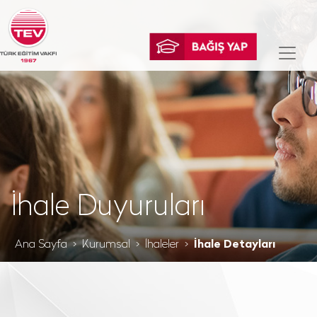
İhale Duyuruları
Ana Sayfa
Kurumsal
İhaleler
İhale Detayları